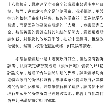
十八條規定，最終達至立法會全部議員由普選產生的目
標。然而，這種說法完全是顛倒黑白、混淆視聽，更與
控方的檢控理由毫無關聯。黎智英受審並非因為他爭取
普選，而是因為他要製造所謂的「支爆」，危害國家安
全。黎智英案的實質在於其勾結外部勢力，意圖透過所
謂制裁、封鎖及其他敵對手段，摧毀中國經濟、推翻政
治體制。然而，岑耀信避重就輕，刻意誤導讀者。
岑耀信指煽動罪是由港英政府訂立，但他沒有告訴
讀者，法官裁定黎智英透過《蘋果日報》發表的161篇
評論文章，越過了合法新聞活動的界線，試圖煽動對香
港特區政府的仇恨和蔑視，破壞國家和特區政府及其機
構的合法性及權威。若岑耀信解釋了這點，讀者便不難
理解黎智英的所作所為已經越過雷池，也會明白他為何
會被判串謀發布煽動刊物罪。