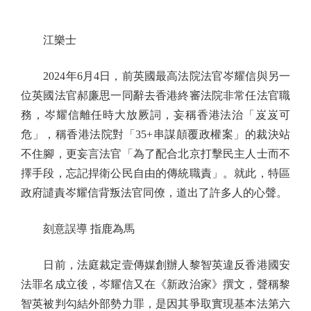
江樂士
2024年6月4日，前英國最高法院法官岑耀信與另一
位英國法官郝廉思一同辭去香港終審法院非常任法官職
務，岑耀信離任時大放厥詞，妄稱香港法治「岌岌可
危」，稱香港法院對「35+串謀顛覆政權案」的裁決站
不住腳，更妄言法官「為了配合北京打擊民主人士而不
擇手段，忘記捍衛公民自由的傳統職責」。就此，特區
政府譴責岑耀信背叛法官同僚，道出了許多人的心聲。
刻意誤導 指鹿為馬
日前，法庭裁定壹傳媒創辦人黎智英違反香港國安
法罪名成立後，岑耀信又在《新政治家》撰文，聲稱黎
智英被判勾結外部勢力罪，是因其爭取實現基本法第六