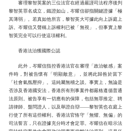
審理黎智英案的三位法官在經過嚴謹司法程序後判
黎智英罪名成立，鐵證如山，岑耀信卻指關鍵證據「極
其薄弱」。若真如他所言，黎智英大可據此向上訴庭上
訴。岑耀信又聲稱上訴權利已被「無視」，但事實上黎
智英完全可以行使這項權利。
香港法治獲國際公認
此外，岑耀信指控香港法官在審理「政治敏感」案
件時，對被告懷有「明顯敵意」，並將此歸咎於當下
「社會氣氛壓抑」。這純屬無稽之談。事實上，無論是
否涉及香港國安法，香港所有刑事案件都嚴格遵循普通
法原則。被告享有一切應有的保障，包括無罪推定、聘
請律師、盤問證人，以及舉證自辯——黎智英也在庭上
行使了所有這些權利。香港法官恪守「無懼、無偏」的
司法誓言，只在證據充分時才會定罪。岑耀信在暗示法