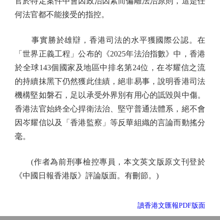
官於特定案件中會因政治因素而偏離法治原則，這是任
何法官都不能接受的指控。
事實勝於雄辯，香港司法的水平獲國際公認。在
「世界正義工程」公布的《2025年法治指數》中，香港
於全球143個國家及地區中排名第24位，在岑耀信之流
的持續抹黑下仍然獲此佳績，絕非易事，說明香港司法
機構堅如磐石，足以承受外界別有用心的詆毀與中傷。
香港法官始終全心捍衛法治、堅守普通法體系，絕不會
因岑耀信以及「香港監察」等反華組織的言論而動搖分
毫。
(作者為前刑事檢控專員，本文英文版原文刊登於
《中國日報香港版》評論版面。有刪節。)
讀香港文匯報PDF版面