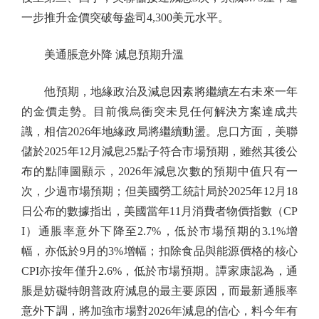
一步推升金價突破每盎司4,300美元水平。
美通脹意外降 減息預期升溫
他預期，地緣政治及減息因素將繼續左右未來一年
的金價走勢。目前俄烏衝突未見任何解決方案達成共
識，相信2026年地緣政局將繼續動盪。息口方面，美聯
儲於2025年12月減息25點子符合市場預期，雖然其後公
布的點陣圖顯示，2026年減息次數的預期中值只有一
次，少過市場預期；但美國勞工統計局於2025年12月18
日公布的數據指出，美國當年11月消費者物價指數（CP
I）通脹率意外下降至2.7%，低於市場預期的3.1%增
幅，亦低於9月的3%增幅；扣除食品與能源價格的核心
CPI亦按年僅升2.6%，低於市場預期。譚家康認為，通
脹是妨礙特朗普政府減息的最主要原因，而最新通脹率
意外下調，將加強市場對2026年減息的信心，料今年有