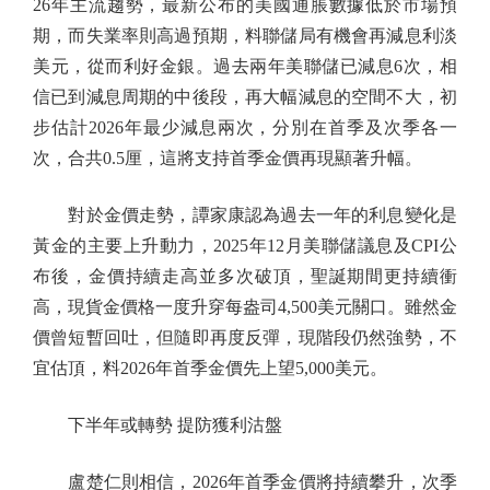
26年主流趨勢，最新公布的美國通脹數據低於市場預
期，而失業率則高過預期，料聯儲局有機會再減息利淡
美元，從而利好金銀。過去兩年美聯儲已減息6次，相
信已到減息周期的中後段，再大幅減息的空間不大，初
步估計2026年最少減息兩次，分別在首季及次季各一
次，合共0.5厘，這將支持首季金價再現顯著升幅。
對於金價走勢，譚家康認為過去一年的利息變化是
黃金的主要上升動力，2025年12月美聯儲議息及CPI公
布後，金價持續走高並多次破頂，聖誕期間更持續衝
高，現貨金價格一度升穿每盎司4,500美元關口。雖然金
價曾短暫回吐，但隨即再度反彈，現階段仍然強勢，不
宜估頂，料2026年首季金價先上望5,000美元。
下半年或轉勢 提防獲利沽盤
盧楚仁則相信，2026年首季金價將持續攀升，次季