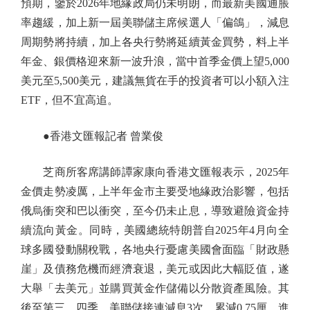
預期，鑒於2026年地緣政局仍未明朗，而最新美國通脹
率趨緩，加上新一屆美聯儲主席候選人「偏鴿」，減息
周期勢將持續，加上各央行勢將延續黃金買勢，料上半
年金、銀價格迎來新一波升浪，當中首季金價上望5,000
美元至5,500美元，建議無貨在手的投資者可以小額入注
ETF，但不宜高追。
●香港文匯報記者 曾業俊
芝商所客席講師譚家康向香港文匯報表示，2025年
金價走勢凌厲，上半年金市主要受地緣政治影響，包括
俄烏衝突和巴以衝突，至今仍未止息，導致避險資金持
續流向黃金。同時，美國總統特朗普自2025年4月向全
球多國發動關稅戰，各地央行憂慮美國會面臨「財政懸
崖」及債務危機而經濟衰退，美元或因此大幅貶值，遂
大舉「去美元」並購買黃金作儲備以分散資產風險。其
後至第三、四季，美聯儲接連減息3次，累減0.75厘，進