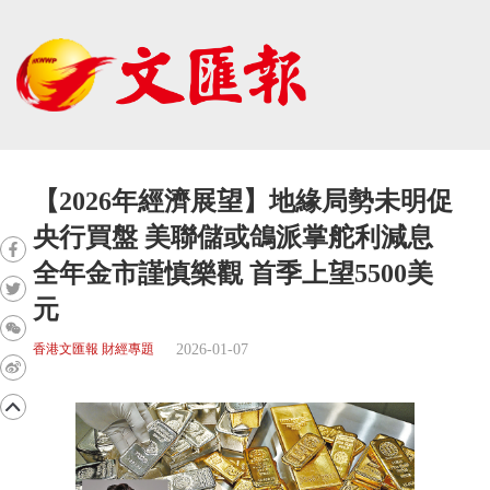
【2026年經濟展望】地緣局勢未明促
央行買盤 美聯儲或鴿派掌舵利減息
全年金市謹慎樂觀 首季上望5500美
元
2026-01-07
香港文匯報 財經專題