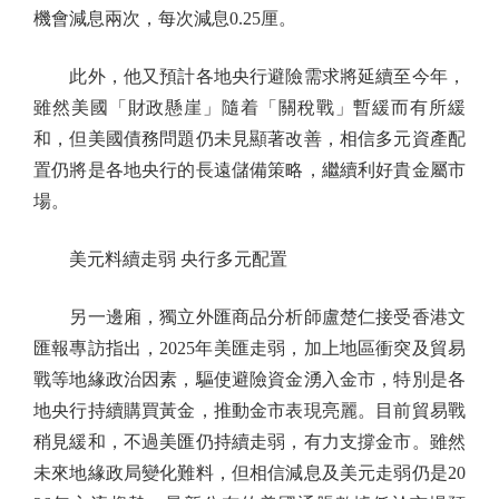
機會減息兩次，每次減息0.25厘。
此外，他又預計各地央行避險需求將延續至今年，
雖然美國「財政懸崖」隨着「關稅戰」暫緩而有所緩
和，但美國債務問題仍未見顯著改善，相信多元資產配
置仍將是各地央行的長遠儲備策略，繼續利好貴金屬市
場。
美元料續走弱 央行多元配置
另一邊廂，獨立外匯商品分析師盧楚仁接受香港文
匯報專訪指出，2025年美匯走弱，加上地區衝突及貿易
戰等地緣政治因素，驅使避險資金湧入金市，特別是各
地央行持續購買黃金，推動金市表現亮麗。目前貿易戰
稍見緩和，不過美匯仍持續走弱，有力支撐金市。雖然
未來地緣政局變化難料，但相信減息及美元走弱仍是20