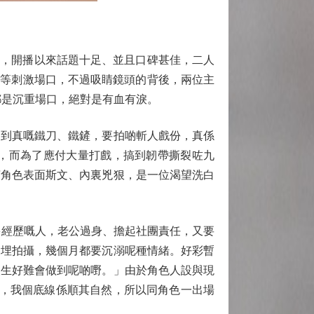
d），開播以來話題十足、並且口碑甚佳，二人
鬥等刺激場口，不過吸睛鏡頭的背後，兩位主
都是沉重場口，絕對是有血有淚。
到真嘅鐵刀、鐵鏟，要拍啲斬人戲份，真係
，而為了應付大量打戲，搞到韌帶撕裂咗九
言角色表面斯文、內裏兇狠，是一位渴望洗白
多經歷嘅人，老公過身、擔起社團責任，又要
連埋拍攝，幾個月都要沉溺呢種情緒。好彩暫
人生好難會做到呢啲嘢。」由於角色人設與現
場，我個底線係順其自然，所以同角色一出場