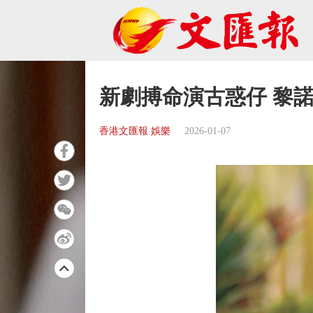
新劇搏命演古惑仔 黎
香港文匯報 娛樂
2026-01-07