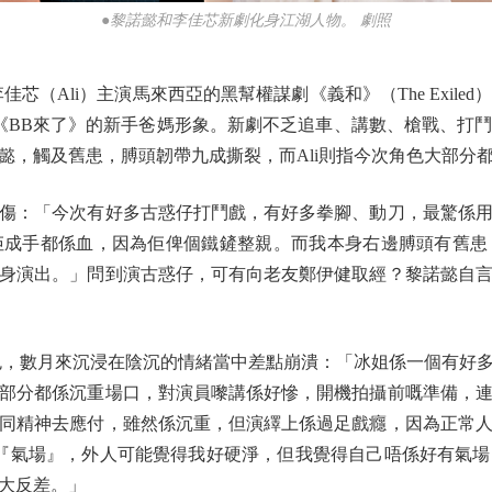
●黎諾懿和李佳芯新劇化身江湖人物。 劇照
（Ali）主演馬來西亞的黑幫權謀劇《義和》（The Exile
《BB來了》的新手爸媽形象。新劇不乏追車、講數、槍戰、打
懿，觸及舊患，膊頭韌帶九成撕裂，而Ali則指今次角色大部分
：「今次有好多古惑仔打鬥戲，有好多拳腳、動刀，最驚係用
佢成手都係血，因為佢俾個鐵鏟整親。而我本身右邊膊頭有舊患
瞓身演出。」問到演古惑仔，可有向老友鄭伊健取經？黎諾懿自
，數月來沉浸在陰沉的情緒當中差點崩潰：「冰姐係一個有好
部分都係沉重場口，對演員嚟講係好慘，開機拍攝前嘅準備，
同精神去應付，雖然係沉重，但演繹上係過足戲癮，因為正常
反差係『氣場』，外人可能覺得我好硬淨，但我覺得自己唔係好有氣
大反差。」