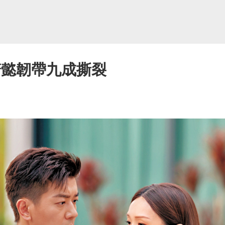
諾懿韌帶九成撕裂