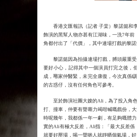
香港文匯報訊（記者 子棠）黎諾懿和李佳芯
飾演的黑幫人物亦甚有江湖味，一洗7年前
角都付出了「代價」，其中連場打戲的黎諾
黎諾懿因為拍攝連場打戲，膊頭嚴重受傷
要好小心，記得其中一個演員打完之後，
成，𠵱家仲醫緊，未完全康復，今次真係
的古惑仔，沒有任何角色可參考。
至於飾演社團大嫂的Ali，為了投入角色
打、撞車，仲要有聲嘶力竭咁喊嘅戲份，大
時呢幾年，我都係一年一劇，有足夠嘅體力
實的Ali有極大反差，Ali指：「最大
就要好壓場，喝一聲啲人就靜晒個氣場，好