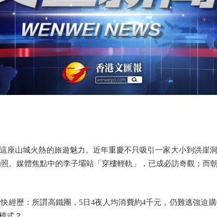
座山城火熱的旅遊魅力。近年重慶不只吸引一家大小到洪崖洞
拍照。媒體焦點中的李子壩站「穿樓輕軌」，已成必訪奇觀；而
經歷：所謂高鐵團，5日4夜人均消費約4千元，仍難逃強迫購
模式？