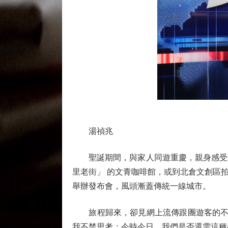
湯禎兆
聖誕期間，與家人同遊重慶，親身感受這
里老街」 的文青咖啡館，或到北倉文創區
舉辦發布會，風頭漸蓋傳統一線城市。
旅程歸來，卻見網上流傳跟團遊客的不快
我不禁思考：今時今日，我們是否還需這種