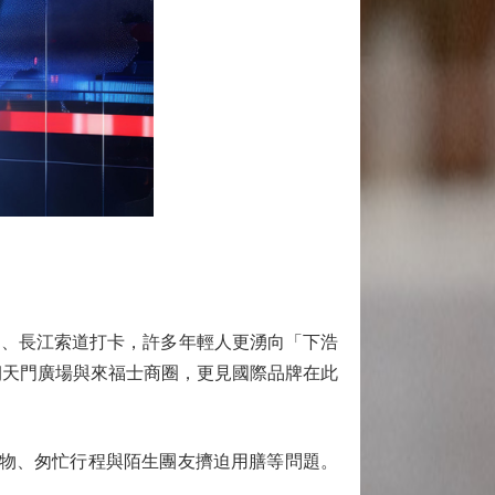
、長江索道打卡，許多年輕人更湧向「下浩
朝天門廣場與來福士商圈，更見國際品牌在此
物、匆忙行程與陌生團友擠迫用膳等問題。