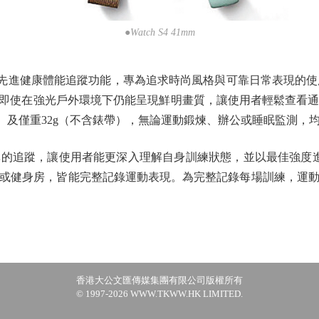
●Watch S4 41mm
優雅工藝與先進健康體能追蹤功能，專為追求時尚風格與可靠日常表現的使
 466解析度，即使在強光戶外環境下仍能呈現鮮明畫質，讓使用者輕
分）及僅重32g（不含錶帶），無論運動鍛煉、辦公或睡眠監測，
追蹤，讓使用者能更深入理解自身訓練狀態，並以最佳強度進行
或健身房，皆能完整記錄運動表現。為完整記錄每場訓練，運
香港大公文匯傳媒集團有限公司版權所有
© 1997-2026 WWW.TKWW.HK LIMITED.