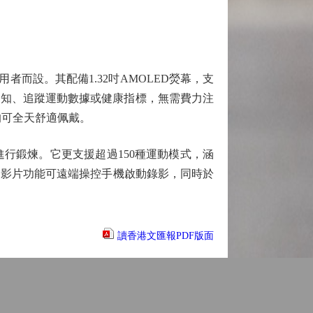
用者而設。其配備1.32吋AMOLED熒幕，支
鬆查看通知、追蹤運動數據或健康指標，無需費力注
均可全天舒適佩戴。
鍛煉。它更支援超過150種運動模式，涵
動影片功能可遠端操控手機啟動錄影，同時於
讀香港文匯報PDF版面