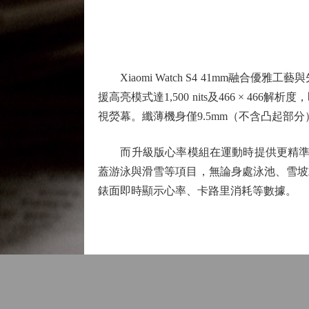
Xiaomi Watch S4 41mm融合
援高亮模式達1,500 nits及466 ×
視熒幕。纖薄機身僅9.5mm（不含凸起部
而升級版心率模組在運動時提供更精準的
蓋游泳與滑雪等項目，無論身處泳池、雪坡
錶面即時顯示心率、卡路里消耗等數據。