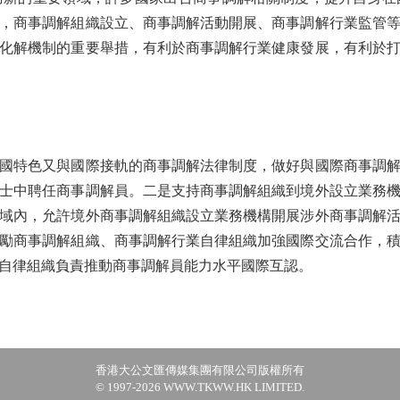
，商事調解組織設立、商事調解活動開展、商事調解行業監管
化解機制的重要舉措，有利於商事調解行業健康發展，有利於
特色又與國際接軌的商事調解法律制度，做好與國際商事調解
士中聘任商事調解員。二是支持商事調解組織到境外設立業務
域內，允許境外商事調解組織設立業務機構開展涉外商事調解
勵商事調解組織、商事調解行業自律組織加強國際交流合作，
自律組織負責推動商事調解員能力水平國際互認。
香港大公文匯傳媒集團有限公司版權所有
© 1997-2026 WWW.TKWW.HK LIMITED.