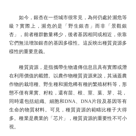
如今，銀杏在一些城市很常見，為何仍處於瀕危等
級？實際上，瀕危的是「野生銀杏」而非「景觀銀
杏」，前者種群數量稀少，後者基因相同或相近，依靠
它們無法增加銀杏的基因多樣性。這反映出種質資源多
樣性的重要意義。
種質資源，是指攜帶生物遺傳信息且具有實際或潛
在利用價值的載體。以農作物種質資源來說，其涵蓋農
作物的栽培種、野生種和瀕危稀有種的繁殖材料等，形
態不僅有果實、籽粒，還有苗、根、莖、葉、芽、花，
同時還包括組織、細胞和DNA、DNA片段及基因等有
生命的物質材料。可見，種質資源的範疇比種子大得
多。種業是農業的「芯片」，種質資源的重要性不可小
視。