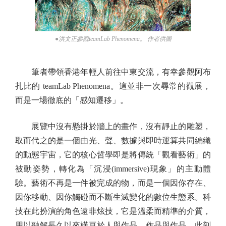
●洪文正參觀teamLab Phenomena。 作者供圖
筆者帶領香港年輕人前往中東交流，有幸參觀阿布
扎比的 teamLab Phenomena。這並非一次尋常的觀展，
而是一場徹底的「感知遷移」。
展覽中沒有懸掛於牆上的畫作，沒有靜止的雕塑，
取而代之的是一個由光、聲、數據與即時運算共同編織
的動態宇宙，它的核心哲學即是將傳統「觀看藝術」的
被動姿勢，轉化為「沉浸(immersive)現象」的主動體
驗。藝術不再是一件被完成的物，而是一個因你存在、
因你移動、因你觸碰而不斷生滅變化的數位生態系。科
技在此扮演的角色遠非炫技，它是溫柔而精準的介質，
用以融解長久以來橫亘於人與作品、作品與作品、此刻