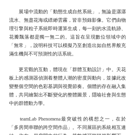
展場中流動的「動態生成自然系統」，無論是潺潺
流水、無盡花海或縹緲雲霧，皆非預錄影像。它們由物
理引擎與粒子系統即時運算生成，每一刻的水流軌跡、
花瓣飄落都是獨一無二的。這旨在呈現數位領域中的
「無常」，說明科技可以模擬乃至創造出如自然界般充
滿生機與不可預測性的活系統。
更宏觀的互動，體現在「群體互動設計」中。天花
板上的感測器偵測着整體人潮的密度與動向，並據此改
變整個空間的色彩基調與視覺節奏。個體的存在融入集
體，共同繪製出不斷變化的整體圖景，隱喻社會與生態
中的群體動力學。
teamLab Phenomena最突破性的構想之一，在於
「多房間串聯的跨空間作品」。不同展區的系統相互連