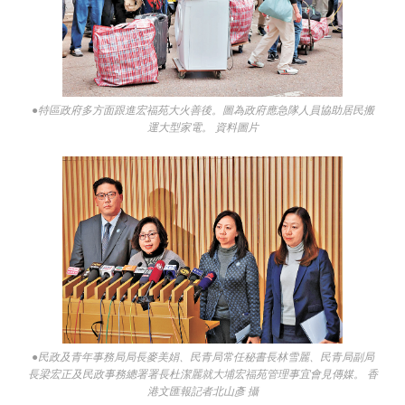
●特區政府多方面跟進宏福苑大火善後。圖為政府應急隊人員協助居民搬
運大型家電。 資料圖片
●民政及青年事務局局長麥美娟、民青局常任秘書長林雪麗、民青局副局
長梁宏正及民政事務總署署長杜潔麗就大埔宏福苑管理事宜會見傳媒。 香
港文匯報記者北山彥 攝