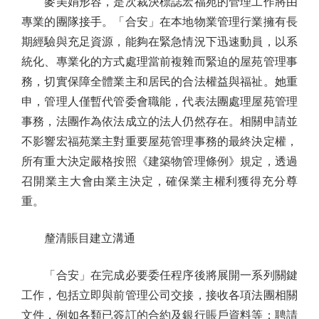
麥美娟形容，是次裁決標誌宏福苑的管理工作將由
專業的團隊接手。「合安」在本地物業管理行業擁有長
期經驗與充足資源，能夠在緊急情況下迅速動員，以系
統化、專業化的方式處理當前複雜而緊迫的屋苑管理事
務，切實保障全體業主和居民的合法權益與福祉。她重
申，管理人僅暫代管委會職能，代表法團處理屋苑管理
事務，法團作為依法成立的法人仍然存在。相關申請並
不影響宏福苑業主對重要屋苑管理事務的最終決定權，
所有重大決定嚴格按照《建築物管理條例》規定，透過
召開業主大會由業主決定，確保業主權利獲得充分尊
重。
釐清賬目建立溝通
「合安」在完成必要委任程序後將展開一系列關鍵
工作，包括立即與前管理公司交接，接收各項法團相關
文件，例如各類已簽訂的合約及銀行賬戶資料等；聘請