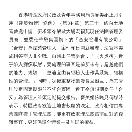
香港特區政府民政及青年事務局局長麥美娟上月引
用《建築物管理條例》（第344章）第三十一條向土地
審裁處申請，要求頒令解散大埔宏福苑現任法團管理委
員會，並委任華懋集團旗下的「合安管理有限公司」
（合安）為屋苑管理人。案件昨日開庭審理，法官林美
施指答辯人非全職、自願出任管委會，「（火災後）近
乎陷入癱瘓狀態，要處理的事宜是前所未有，超越他們
的能力、經驗……更適宜由有經驗人士作具系統、結構
性的管理。」同時，災後重整物業漫長且艱巨，為其管
理設定固定期限並不切合實際，遂下令無限期委任「合
安」為管理人並須定期提交報告。麥美娟傍晚見傳媒時
表示，特區政府歡迎土地審裁處的決定。政府相信由專
業團隊接手管理法團，能更有效處理法團當前面對的複
雜事宜，更好保障全體業主及居民的權益。