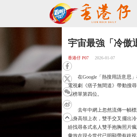
宇宙最強「冷傲
香港仔 P07
2026-01-07
在Google「熱搜用語意思」
電視劇《痞子無間道》帶動搜尋
踞榜單第四位。
去年中網上忽然流傳一幀標題
貼身高領上衣，雙手交叉擺出冷
紛找尋各式名人雙手抱胸照片瘋
彙放在現今世代已明顯帶有歧視