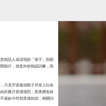
首，意指惡人或流氓的「痞子」則因
新聞相片，就意外炒熱該詞彙，高
，只見宇宙最強甄子丹穿上白色
，由於圖片喜感強烈，惹來網友紛
。不過如今性別意識抬頭，相關詞