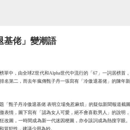
退基佬」變潮語
榜單中，由全球Z世代和Alpha世代中流行的「67」一詞居榜
排名第二，而去年瘋傳甄子丹一張寫有「冷傲退基佬」的陳年
「甄子丹冷傲退基佬 表明立場免惹麻煩」的疑似新聞報道截圖
傲表情，圖下寫有「認為女人可愛，絕不會喜歡男人」的說明
狂改圖，一時間成為新一代迷因梗圖，亦令該詞成為熱搜字眼
和冒犯性，建議少用為妙。