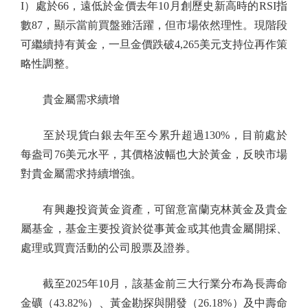
I）處於66，遠低於金價去年10月創歷史新高時的RSI指
數87，顯示當前買盤雖活躍，但市場依然理性。現階段
可繼續持有黃金，一旦金價跌破4,265美元支持位再作策
略性調整。
貴金屬需求續增
至於現貨白銀去年至今累升超過130%，目前處於
每盎司76美元水平，其價格波幅也大於黃金，反映市場
對貴金屬需求持續增強。
有興趣投資黃金資產，可留意富蘭克林黃金及貴金
屬基金，基金主要投資於從事黃金或其他貴金屬開採、
處理或買賣活動的公司股票及證券。
截至2025年10月，該基金前三大行業分布為長壽命
金礦（43.82%）、黃金勘探與開發（26.18%）及中壽命