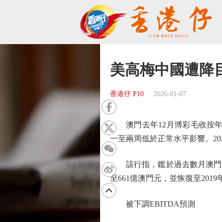
美高梅中國遭降
香港仔 P10
2026-01-07
澳門去年12月博彩毛收按年升
一至兩周低於正常水平影響。20
該行指，鑑於過去數月澳門博
至661億澳門元，並恢復至2019
被下調EBITDA預測