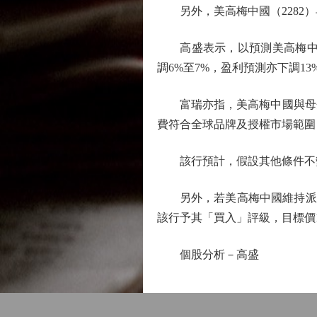
另外，美高梅中國（2282）早
高盛表示，以預測美高梅中國利潤
調6%至7%，盈利預測亦下調13%
富瑞亦指，美高梅中國與母企
費符合全球品牌及授權市場範圍
該行預計，假設其他條件不變，品
另外，若美高梅中國維持派息率
該行予其「買入」評級，目標價
個股分析－高盛