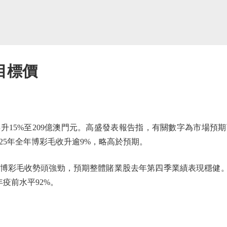
目標價
15%至209億澳門元。高盛發表報告指，有關數字為市場預
25年全年博彩毛收升逾9%，略高於預期。
彩毛收勢頭強勁，預期整體賭業股去年第四季業績表現穩健。料
年疫前水平92%。