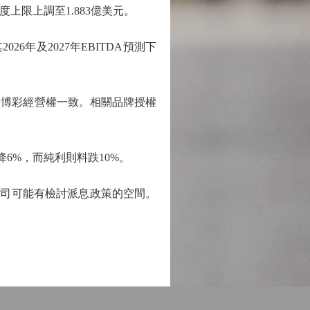
上限上調至1.883億美元。
年及2027年EBITDA預測下
博彩經營權一致。相關品牌授權
6%，而純利則料跌10%。
公司可能有檢討派息政策的空間。