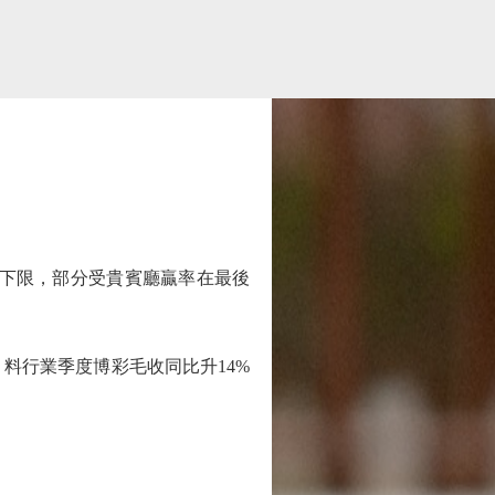
期下限，部分受貴賓廳贏率在最後
行業季度博彩毛收同比升14%