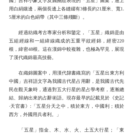
國」吉祥小篆文字及圓圈紋表現的「五星」圖案，邊上
用白絹鑲邊，兩個長邊上各縫綴有3條長約21厘米、寬1.
5厘米的白色絹帶（其中三條殘斷）。
經過紡織考古專家分析和鑒定，「五星」織錦是由
五組經線和一組緯線織成的五重平紋經錦，經密220
根，緯密48根。這在漢錦中較複雜，也極為罕見，展現
了漢代織錦最高技藝。
在織錦圖案中，用漢代隸書織寫的「五星出東方利
中國」吉祥語文字為我國古代星占用辭，是我國古代先
民在觀天象時，通過對五大行星的星占學考察，逐漸總
結、歸納出來的占辭術語。現存最早的記載見於《史記
·天官書》:「五星分天之中，積於東方，中國利；積於
西方，外國用兵者利。」
「五星」指金、木、水、火、土五大行星；「東