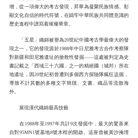
增，從一項偉大的考古發現，昇華為凝聚民族情感、彰
顯文化自信的時代符號，在鑄牢中華民族共同體意識的
歷史進程中譜寫着璀璨華章。
「五星」織錦被譽為20世紀中國考古學最偉大的發
現之一，它的發現源於1988年中日尼雅考古合作考察隊
對新疆和田尼雅遺址的搶救性發掘——這處被判定為史
書記載之「西域三十六國」之一的精絕國（城邦）所在
地遺址，因20世紀初曾遭到多個西方探險隊瘋狂盜掘，
導致不計其數的多種文字簡牘、文書、織品等流散海
外。
展現漢代織錦最高技藝
在1988年至1997年共計9次發掘中，最大的驚喜來
自對95MN1號墓地8號木棺的開啟。這座曾被黃沙掩埋