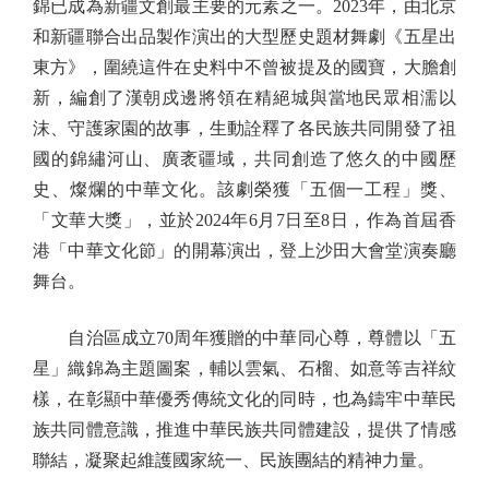
錦已成為新疆文創最主要的元素之一。2023年，由北京
和新疆聯合出品製作演出的大型歷史題材舞劇《五星出
東方》，圍繞這件在史料中不曾被提及的國寶，大膽創
新，編創了漢朝戍邊將領在精絕城與當地民眾相濡以
沫、守護家園的故事，生動詮釋了各民族共同開發了祖
國的錦繡河山、廣袤疆域，共同創造了悠久的中國歷
史、燦爛的中華文化。該劇榮獲「五個一工程」獎、
「文華大獎」，並於2024年6月7日至8日，作為首屆香
港「中華文化節」的開幕演出，登上沙田大會堂演奏廳
舞台。
自治區成立70周年獲贈的中華同心尊，尊體以「五
星」織錦為主題圖案，輔以雲氣、石榴、如意等吉祥紋
樣，在彰顯中華優秀傳統文化的同時，也為鑄牢中華民
族共同體意識，推進中華民族共同體建設，提供了情感
聯結，凝聚起維護國家統一、民族團結的精神力量。