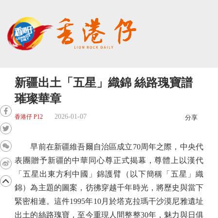
新疆出土「五星」織錦 絲路瑰寶譜
璀璨華章
2026-01-07
香港仔 P12
分享
早前在新疆維吾爾自治區成立70周年之際，中央代
表團贈予新疆的中華同心尊正式揭幕，尊體上以漢代
「五星出東方利中國」錦護臂（以下簡稱「五星」織
錦）為主題的圖案，彷彿穿越千年時光，將歷史與當下
緊密相連。這件1995年10月於塔克拉瑪干沙漠尼雅遺址
出土的絲路瑰寶，至今重現人間整整30年，魅力與日俱