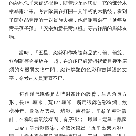
的墓地似乎未被盜掘過，隨着沙丘的移動，它的部分木
棺暴露出來。考古隊員在打開一具半朽的木棺後，看到
了隨葬品豐厚的一對貴族夫婦，他們穿着寫有「延年益
壽長葆子孫」「安樂如意長壽無極」等吉祥語的織錦衣
物。
當時，「五星」織錦和作為隨葬品的弓箭、箭箙、
短劍鞘等物品放在一起，在許多已經變得褐黃且幾乎腐
爛的有機質文物中間，織錦鮮艷的色彩和吉祥語的文
字，令考古人員驚喜不已。
這件漢代織錦是古時射箭用的護臂，呈圓角長方
形，長18.5厘米，寬12.5厘米，所用織錦色彩絢爛，紋
樣神奇。圖案為雲氣、瑞獸、吉祥語、星紋的精巧設
計，在祥瑞雲氣紋樣間，有序織出「鳳凰－鸞鳥－麒麟
－白虎」等瑞獸圖案，並依次織出「五星出東方利中