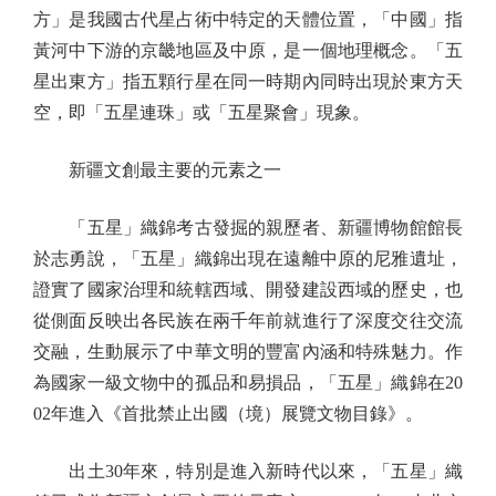
方」是我國古代星占術中特定的天體位置，「中國」指
黃河中下游的京畿地區及中原，是一個地理概念。「五
星出東方」指五顆行星在同一時期內同時出現於東方天
空，即「五星連珠」或「五星聚會」現象。
新疆文創最主要的元素之一
「五星」織錦考古發掘的親歷者、新疆博物館館長
於志勇說，「五星」織錦出現在遠離中原的尼雅遺址，
證實了國家治理和統轄西域、開發建設西域的歷史，也
從側面反映出各民族在兩千年前就進行了深度交往交流
交融，生動展示了中華文明的豐富內涵和特殊魅力。作
為國家一級文物中的孤品和易損品，「五星」織錦在20
02年進入《首批禁止出國（境）展覽文物目錄》。
出土30年來，特別是進入新時代以來，「五星」織