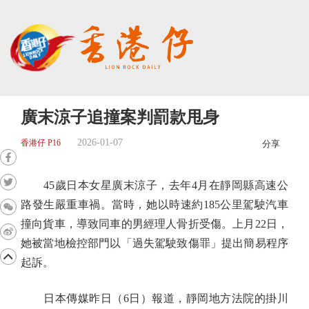
廣末涼子追撞案判罰款甩身
2026-01-07
香港仔 P16
分享
45歲日本女星廣末涼子，去年4月在靜岡縣高速公
路發生嚴重車禍。當時，她以時速約185公里駕駛汽車
撞向貨車，導致同車的男經理人骨折受傷。上月22日，
她被當地檢控部門以「過失駕駛致傷罪」提出簡易程序
起訴。
日本傳媒昨日（6日）報道，靜岡地方法院的掛川