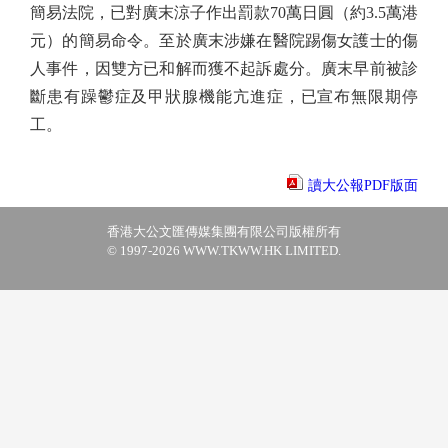
簡易法院，已對廣末涼子作出罰款70萬日圓（約3.5萬港
元）的簡易命令。至於廣末涉嫌在醫院踢傷女護士的傷
人事件，因雙方已和解而獲不起訴處分。廣末早前被診
斷患有躁鬱症及甲狀腺機能亢進症，已宣布無限期停
工。
讀大公報PDF版面
香港大公文匯傳媒集團有限公司版權所有
© 1997-2026 WWW.TKWW.HK LIMITED.