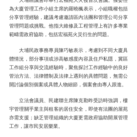
大埔區議會昨舉行宏福苑大火後首次會議。獲委任
為大廈管理工作小組主席的羅曉楓表示，小組職權包括
分享管理經驗，建議考慮邀請區內法團和管理公司分享
管理問題或挑戰。他指大維修及工程管理上有許多專業
範疇需政府協助，包括宏福苑火災衍生的問題。
大埔民政事務專員陳巧敏表示，考慮到不同大廈具
體情況，部分事項或涉高敏感度內容及住戶私隱，冀區
工作組分享與交流經驗時，聚焦探討工作經驗中的良好
管治方法、法律體制及法律上遇到的具體問題，無需公
開討論個別個案或具體人物細節，個案會由專人跟進。
立法會議員、民建聯主席陳克勤昨受訪時強調，樓
宇管理關乎業主與租客的居住安全，即使有法團的屋苑
亦需支援；缺乏管理組織的大廈更需政府協助開展管理
工作，讓市民安居樂業。