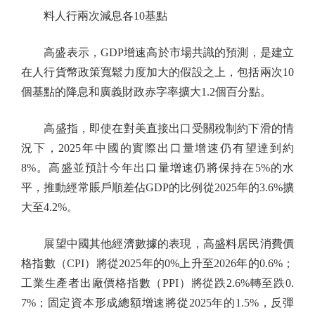
料人行兩次減息各10基點
高盛表示，GDP增速高於市場共識的預測，是建立
在人行貨幣政策寬鬆力度加大的假設之上，包括兩次10
個基點的降息和廣義財政赤字率擴大1.2個百分點。
高盛指，即使在對美直接出口受關稅制約下滑的情
況下，2025年中國的實際出口量增速仍有望達到約
8%。高盛並預計今年出口量增速仍將保持在5%的水
平，推動經常賬戶順差佔GDP的比例從2025年的3.6%擴
大至4.2%。
展望中國其他經濟數據的表現，高盛料居民消費價
格指數（CPI）將從2025年的0%上升至2026年的0.6%；
工業生產者出廠價格指數（PPI）將從跌2.6%轉至跌0.
7%；固定資本形成總額增速將從2025年的1.5%，反彈