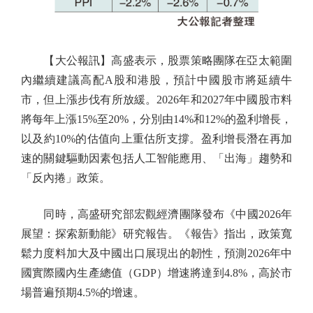
【大公報訊】高盛表示，股票策略團隊在亞太範圍
內繼續建議高配A股和港股，預計中國股市將延續牛
市，但上漲步伐有所放緩。2026年和2027年中國股市料
將每年上漲15%至20%，分別由14%和12%的盈利增長，
以及約10%的估值向上重估所支撐。盈利增長潛在再加
速的關鍵驅動因素包括人工智能應用、「出海」趨勢和
「反內捲」政策。
同時，高盛研究部宏觀經濟團隊發布《中國2026年
展望：探索新動能》研究報告。《報告》指出，政策寬
鬆力度料加大及中國出口展現出的韌性，預測2026年中
國實際國內生產總值（GDP）增速將達到4.8%，高於市
場普遍預期4.5%的增速。