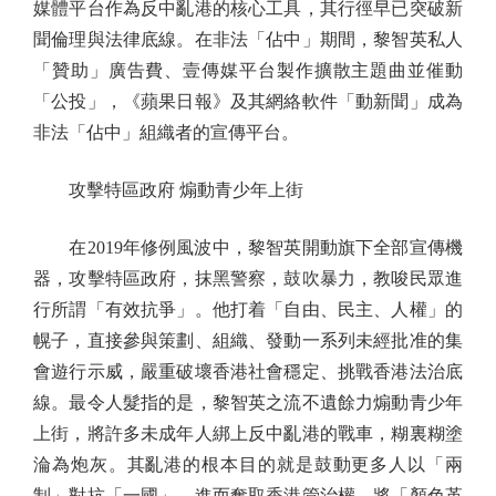
媒體平台作為反中亂港的核心工具，其行徑早已突破新
聞倫理與法律底線。在非法「佔中」期間，黎智英私人
「贊助」廣告費、壹傳媒平台製作擴散主題曲並催動
「公投」，《蘋果日報》及其網絡軟件「動新聞」成為
非法「佔中」組織者的宣傳平台。
攻擊特區政府 煽動青少年上街
在2019年修例風波中，黎智英開動旗下全部宣傳機
器，攻擊特區政府，抹黑警察，鼓吹暴力，教唆民眾進
行所謂「有效抗爭」。他打着「自由、民主、人權」的
幌子，直接參與策劃、組織、發動一系列未經批准的集
會遊行示威，嚴重破壞香港社會穩定、挑戰香港法治底
線。最令人髮指的是，黎智英之流不遺餘力煽動青少年
上街，將許多未成年人綁上反中亂港的戰車，糊裏糊塗
淪為炮灰。其亂港的根本目的就是鼓動更多人以「兩
制」對抗「一國」，進而奪取香港管治權，將「顏色革