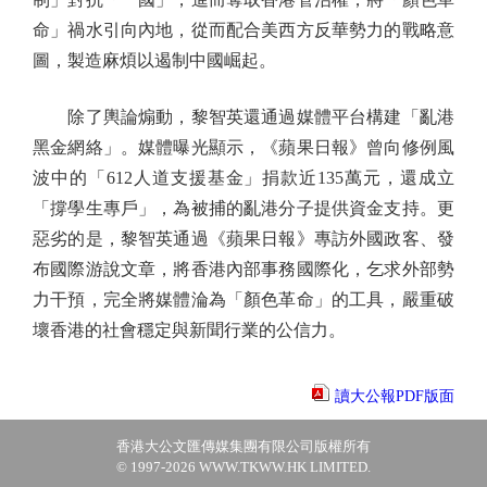
命」禍水引向內地，從而配合美西方反華勢力的戰略意
圖，製造麻煩以遏制中國崛起。
除了輿論煽動，黎智英還通過媒體平台構建「亂港
黑金網絡」。媒體曝光顯示，《蘋果日報》曾向修例風
波中的「612人道支援基金」捐款近135萬元，還成立
「撐學生專戶」，為被捕的亂港分子提供資金支持。更
惡劣的是，黎智英通過《蘋果日報》專訪外國政客、發
布國際游說文章，將香港內部事務國際化，乞求外部勢
力干預，完全將媒體淪為「顏色革命」的工具，嚴重破
壞香港的社會穩定與新聞行業的公信力。
讀大公報PDF版面
香港大公文匯傳媒集團有限公司版權所有
© 1997-2026 WWW.TKWW.HK LIMITED.