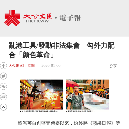
亂港工具/發動非法集會 勾外力配
合「顏色革命」
2026-01-06
大公報 A2：港聞
分享
黎智英自創辦壹傳媒以來，始終將《蘋果日報》等