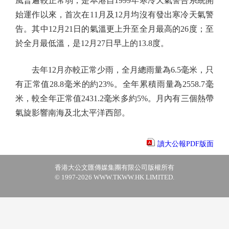
風普遍較正常弱，是本港自1999年寒冷天氣警告系統開
始運作以來，首次在11月及12月均沒有發出寒冷天氣警
告。其中12月21日的氣溫更上升至全月最高的26度；至
於全月最低溫，是12月27日早上的13.8度。
去年12月亦較正常少雨，全月總雨量為6.5毫米，只
有正常值28.8毫米的約23%。全年累積雨量為2558.7毫
米，較全年正常值2431.2毫米多約5%。月內有三個熱帶
氣旋影響南海及北太平洋西部。
讀大公報PDF版面
香港大公文匯傳媒集團有限公司版權所有
© 1997-2026 WWW.TKWW.HK LIMITED.