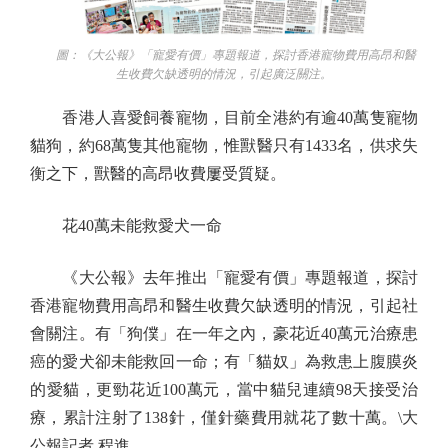
圖：《大公報》「寵愛有價」專題報道，探討香港寵物費用高昂和醫
生收費欠缺透明的情況，引起廣泛關注。
香港人喜愛飼養寵物，目前全港約有逾40萬隻寵物
貓狗，約68萬隻其他寵物，惟獸醫只有1433名，供求失
衡之下，獸醫的高昂收費屢受質疑。
花40萬未能救愛犬一命
《大公報》去年推出「寵愛有價」專題報道，探討
香港寵物費用高昂和醫生收費欠缺透明的情況，引起社
會關注。有「狗僕」在一年之內，豪花近40萬元治療患
癌的愛犬卻未能救回一命；有「貓奴」為救患上腹膜炎
的愛貓，更勁花近100萬元，當中貓兒連續98天接受治
療，累計注射了138針，僅針藥費用就花了數十萬。\大
公報記者 程進