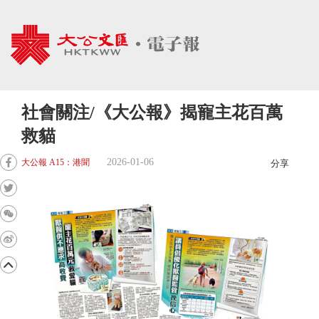
社會關注/《大公報》揭寵主花百萬
救貓
2026-01-06
大公報 A15：港聞
分享