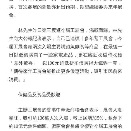
購，首次參展的銷量亦超出預期，期望繼續參與來年展
會。
林先生昨日第三度逛今屆工展會，滿載而歸。林先
生向大公報記者表示，自己已連續十多年逛工展會，今
屆工展會頭兩次入場主要購鮑魚麵食等商品，在最後一
日以低價購買了一些家電產品，更在臨近收檔時收穫
「意外驚喜」，以100元超低折扣價購得大鐵鍋一隻，
「期待來年工展會能推出更多優惠活動，吸引市民前來
消費。」
保健品及食品受歡迎
主辦工展會的香港中華廠商聯合會表示，展會人潮
暢旺，吸引約136萬人次入場，較上屆增加5%，並創下
約10億元銷售總額。廠商會會長盧金榮對今屆工展會的