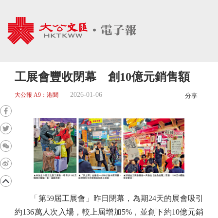
工展會豐收閉幕 創10億元銷售額
2026-01-06
大公報 A9：港聞
分享
「第59屆工展會」昨日閉幕，為期24天的展會吸引
約136萬人次入場，較上屆增加5%，並創下約10億元銷