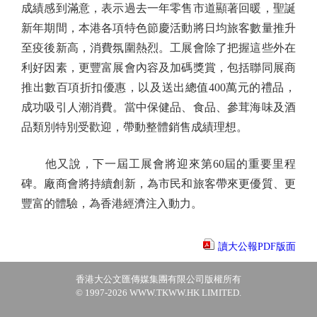
成績感到滿意，表示過去一年零售市道顯著回暖，聖誕
新年期間，本港各項特色節慶活動將日均旅客數量推升
至疫後新高，消費氛圍熱烈。工展會除了把握這些外在
利好因素，更豐富展會內容及加碼獎賞，包括聯同展商
推出數百項折扣優惠，以及送出總值400萬元的禮品，
成功吸引人潮消費。當中保健品、食品、參茸海味及酒
品類別特別受歡迎，帶動整體銷售成績理想。
他又說，下一屆工展會將迎來第60屆的重要里程
碑。廠商會將持續創新，為市民和旅客帶來更優質、更
豐富的體驗，為香港經濟注入動力。
讀大公報PDF版面
香港大公文匯傳媒集團有限公司版權所有
© 1997-2026 WWW.TKWW.HK LIMITED.