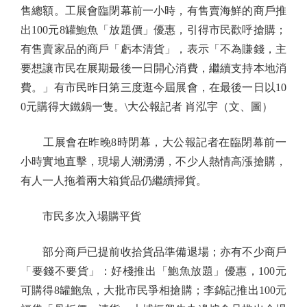
售總額。工展會臨閉幕前一小時，有售賣海鮮的商戶推
出100元8罐鮑魚「放題價」優惠，引得市民歡呼搶購；
有售賣家品的商戶「虧本清貨」，表示「不為賺錢，主
要想讓市民在展期最後一日開心消費，繼續支持本地消
費。」有市民昨日第三度逛今屆展會，在最後一日以10
0元購得大鐵鍋一隻。\大公報記者 肖泓宇（文、圖）
工展會在昨晚8時閉幕，大公報記者在臨閉幕前一
小時實地直擊，現場人潮湧湧，不少人熱情高漲搶購，
有人一人拖着兩大箱貨品仍繼續掃貨。
市民多次入場購平貨
部分商戶已提前收拾貨品準備退場；亦有不少商戶
「要錢不要貨」：好棧推出「鮑魚放題」優惠，100元
可購得8罐鮑魚，大批市民爭相搶購；李錦記推出100元