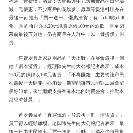
福袋「骨折價」清貨；大埔振興牛丸邊爐食品推出全場
減十元優惠；不少商戶的花旗參、蟲草等煲湯料理亦在
最後一刻推出「買一送一」優惠清貨；有「chill飲chill
食」區的商戶亦以20元甩賣原價100元的酒飲。直至閉
幕前最後五分鐘，仍有商戶在人群中，以「骨折價」叫
賣。
售賣廚具及家庭用品的「天上野」在展會最後一個
鐘「虧本清貨」，經理陳先生向大公報記者表示，成本
150元的鐵鍋以100元售賣，「不為賺錢，主要想讓市民
在最後一天開開心心消費，期望能讓市民能對工展會留
個好印象，來年繼續支持香港本地的消費盛會，推動本
港經濟發展。」
首次參展的「真露燒酒」於最後一刻「清晒貨」，
員工得以輕鬆離場。老闆陳先生向大公報記者表示，最
後一日向市民推出「買一送多」活動，引得不少市民搶