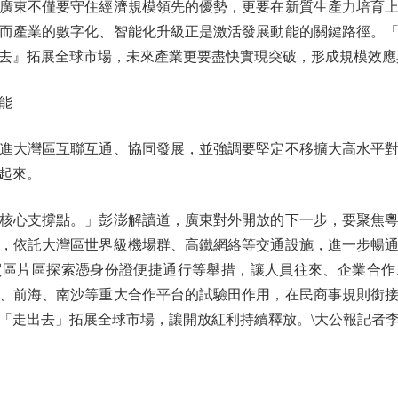
東不僅要守住經濟規模領先的優勢，更要在新質生產力培育上
而產業的數字化、智能化升級正是激活發展動能的關鍵路徑。
去』拓展全球市場，未來產業更要盡快實現突破，形成規模效應
能
大灣區互聯互通、協同發展，並強調要堅定不移擴大高水平對
起來。
心支撐點。」彭澎解讀道，廣東對外開放的下一步，要聚焦粵
，依託大灣區世界級機場群、高鐵網絡等交通設施，進一步暢
貿區片區探索憑身份證便捷通行等舉措，讓人員往來、企業合作
、前海、南沙等重大合作平台的試驗田作用，在民商事規則銜
「走出去」拓展全球市場，讓開放紅利持續釋放。\大公報記者