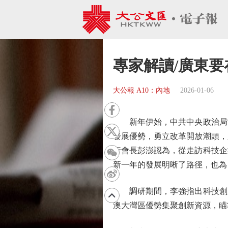
專家解讀/廣東
大公報 A10：內地
2026-01-06
新年伊始，中共中央政治局常
發展優勢，勇立改革開放潮頭，
行會長彭澎認為，從走訪科技企
新一年的發展明晰了路徑，也為
調研期間，李強指出科技創新
澳大灣區優勢集聚創新資源，瞄