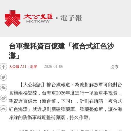
台軍擬耗資百億建「複合式紅色沙
灘」
2026-01-06
大公報 A11：兩岸
分享
【大公報訊】據台媒報道：為應對解放軍可能對台
實施兩棲登陸，台海軍2026年度進行一項新軍事投資，
耗資近百億元（新台幣，下同），計劃在所謂「複合式
紅色海灘」就近規劃新建彈藥庫、彈藥整修所，讓在海
岸線的防衛軍就近整補彈藥，持久作戰。