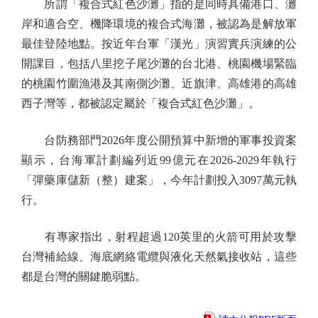
所謂「複合式紅色沙灘」指的是同時具備港口、灘
岸和適合空、機降環境的複合式海灘，被認為是解放軍
最佳登陸地點。按近年台軍「漢光」演習實兵演練的公
開課目，包括八里挖子尾沙灘的台北港、桃園機場緊臨
的桃園竹圍漁港及其南側沙灘、近旗津、高雄港的高雄
西子灣等，都被認定屬於「複合式紅色沙灘」。
台防務部門2026年度公開預算中新增的軍事投資案
顯示，台海軍計劃編列近99億元在2026-2029年執行
「彈藥庫儲新（整）建案」，今年計劃投入3097萬元執
行。
有專家指出，射程超過120英里的火箭可用於攻擊
台灣補給線、海底網絡電纜與液化天然氣接收站，這些
都是台灣的關鍵脆弱點。