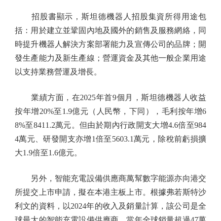
招股書顯示，斯坦德機器人招股集資所得用途包
括：用於建立並鞏固內地及國外的銷售及服務網絡，同
時提升機器人解決方案部署能力及宣傳公司的品牌；開
發生產能力及新生產線；營運資金及其他一般企業用途
以支持業務營運及增長。
業績方面，在2025年首9個月，斯坦德機器人收益
按年增20%至1.9億元（人民幣，下同），毛利按年增6
8%至8411.2萬元。但由於期內行政開支大增4.6倍至984
4萬元、研發開支亦增1倍至5603.1萬元，除稅前虧損擴
大1.9倍至1.6億元。
另外，智能充電設備供應商萬幫數字能源亦向港交
所提交上市申請，擬在本港主板上市。根據弗若斯特沙
利文的資料，以2024年的收入及銷量計算，該公司是全
球最大的智能充電設備供應商，當年全球銷量超過47萬