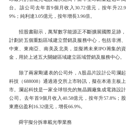
台。該公司去年首9個月收入30.72億元，按年升22.9
9%；純利達3.05億元，按年增長3.96倍。
招股書顯示，萬幫數字能源正不斷擴展國際足跡，
計劃於五個重點區域建立營銷及服務中心，包括非洲、
中東、東南亞、南美及北美，並擬將未來IPO籌集的資
金，用於上述五大關鍵區域建立區域營銷及服務中心。
除了兩家剛遞表的公司外，A股晶片設計公司瀾起
科技（688008）通過港交所上市聆訊，擬在本港主板上
市。瀾起科技是一家全球領先的無晶圓廠集成電路設計
公司。去年首9個月收入40.58億元，按年升57.8%；股
東應佔盈利16.32億元，增長66.9%。
舜宇擬分拆車載光學業務