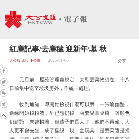
紅塵記事/去塵穢 迎新年\慕 秋
2026-01-06
大公報 B3：小公園
分享
元旦前，屋苑管理處規定，大型丟棄物須在二十八
日前集中送至垃圾房外，作統一處理。
收到通知，即開始檢視什麼可以丟，一張瑜伽墊，
邊緣開始掉粉渣，早已想扔掉；兩套兒童桌椅，雖顏色
仍鮮艷，未曾損壞，但孩子們長大了，他們不再坐，大
人更不會去坐，成了擺設；幾十盒玩具，是丟棄還是捐