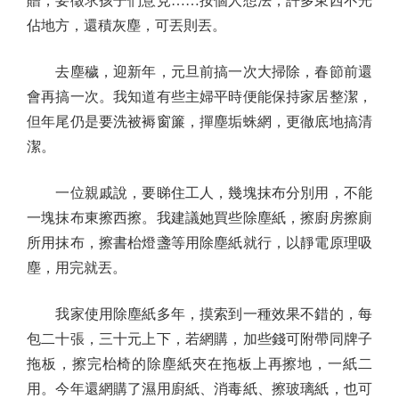
贈，要徵求孩子們意見……按個人想法，許多東西不光
佔地方，還積灰塵，可丟則丟。
去塵穢，迎新年，元旦前搞一次大掃除，春節前還
會再搞一次。我知道有些主婦平時便能保持家居整潔，
但年尾仍是要洗被褥窗簾，撣塵垢蛛網，更徹底地搞清
潔。
一位親戚說，要睇住工人，幾塊抹布分別用，不能
一塊抹布東擦西擦。我建議她買些除塵紙，擦廚房擦廁
所用抹布，擦書枱燈盞等用除塵紙就行，以靜電原理吸
塵，用完就丟。
我家使用除塵紙多年，摸索到一種效果不錯的，每
包二十張，三十元上下，若網購，加些錢可附帶同牌子
拖板，擦完枱椅的除塵紙夾在拖板上再擦地，一紙二
用。今年還網購了濕用廚紙、消毒紙、擦玻璃紙，也可