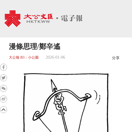
漫條思理/鄭辛遙
2026-01-06
大公報 B3：小公園
分享