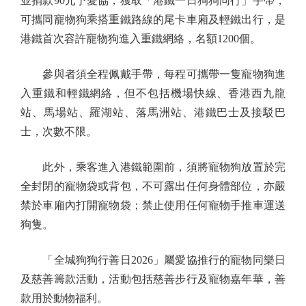
並捐款90元予愛協，獲取「港鐵一日狗狗同行」手帶，
可攜同寵物狗乘搭重鐵路線的尾卡車廂及輕鐵出行，是
港鐵首次容許寵物狗進入重鐵網絡，名額1200個。
參與者須全程佩戴手帶，每程可攜帶一隻寵物狗進
入重鐵和輕鐵網絡，但不包括機場快線、香港西九龍
站、馬場站、羅湖站、落馬洲站、港鐵巴士及接駁巴
士，次數不限。
此外，乘客進入港鐵範圍前，須將寵物狗放置於完
全封閉的寵物袋或背包，不可露出任何身體部位，亦嚴
禁於車廂內打開寵物袋；禁止使用任何寵物手推車運送
狗隻。
「全城狗狗行善日2026」屬愛協推行的寵物同樂日
及慈善籌款活動，活動包括慈善步行及寵物嘉年華，善
款用於動物福利。