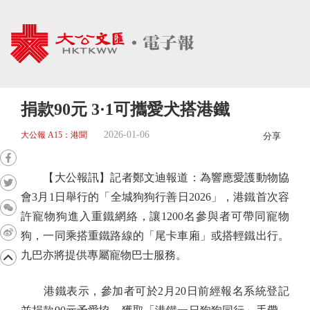
捐款90元 3·1可攜愛犬搭港鐵
2026-01-06
大公報 A15：港聞
分享
【大公報訊】記者鄭文迪報道：為響應愛護動物協
會3月1日舉行的「全城狗狗行善日2026」，港鐵首次容
許寵物狗進入重鐵網絡，讓1200名參與者可帶同寵物
狗，一同乘搭重鐵路線的「尾卡車廂」或搭輕鐵出行。
九巴亦將提供專屬寵物巴士服務。
港鐵表示，參加者可於2月20日前經報名系統登記