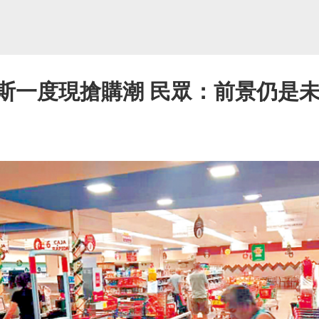
加斯一度現搶購潮 民眾：前景仍是