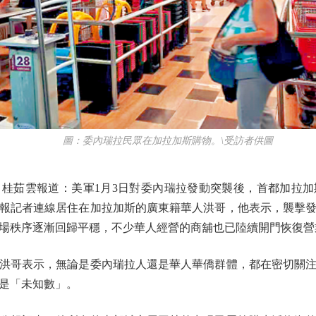
圖：委內瑞拉民眾在加拉加斯購物。\受訪者供圖
茹雲報道：美軍1月3日對委內瑞拉發動突襲後，首都加拉加
報記者連線居住在加拉加斯的廣東籍華人洪哥，他表示，襲擊
場秩序逐漸回歸平穩，不少華人經營的商舖也已陸續開門恢復營
哥表示，無論是委內瑞拉人還是華人華僑群體，都在密切關注
是「未知數」。