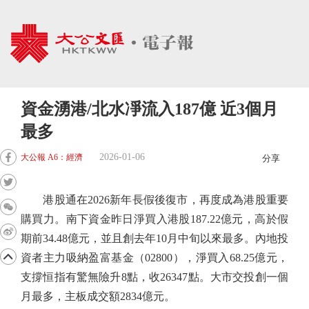
資金湧港/北水凈流入187億 近3個月
最多
2026-01-06
大公報 A6：經濟
分享
港股通在2026新年長假後復市，再度成為港股重要
購買力。南下資金昨日淨買入港股187.22億元，高於假
期前34.48億元，並且創去年10月中旬以來最多。內地投
資者主力吸納盈富基金（02800），淨買入68.25億元，
支撐恒指有驚無險升8點，收26347點。大市交投創一個
月最多，主板成交額2834億元。