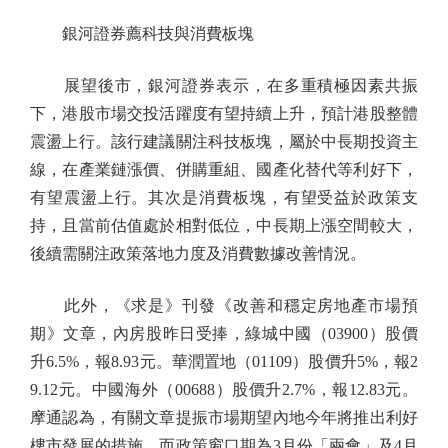
銀河證券薦科技與消費板塊
展望後市，銀河證券表示，在多重積極因素共振
下，港股市場交投活躍度有望持續上升，預計港股整體
震盪上行。該行建議關注科技板塊，屬於中長期投資主
線，在產業鏈漲價、併購重組、國產化替代等利好下，
有望震盪上行。其次是消費板塊，有望受益於政策支
持，且當前估值處於相對低位，中長期上漲空間較大，
後續需關注政策落地力度及消費數據改善情況。
此外，《求是》刊發《改善和穩定房地產市場預
期》文章，內房股昨日受捧，綠城中國（03900）股價
升6.5%，報8.93元。華潤置地（01109）股價升5%，報2
9.12元。中國海外（00688）股價升2.7%，報12.83元。
摩通認為，有關文章提振市場期望內地今年將推出利好
樓市發展的措施，而政策窗口期為3月份「兩會」及4月