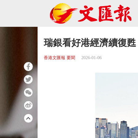
瑞銀看好港經濟續復甦 今
香港文匯報 要聞
2026-01-06