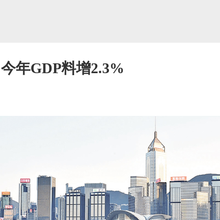
年GDP料增2.3%