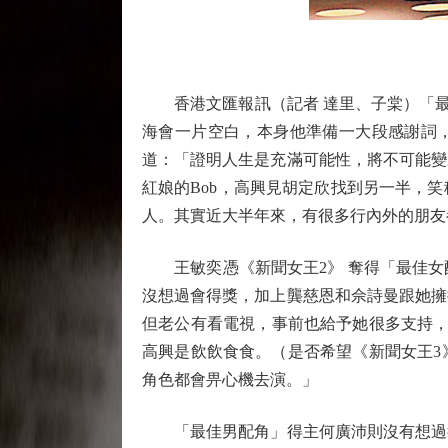
香港文匯報訊（記者 達里、子棠）「最佳
海會一片空白，本身他準備一大段感謝詞，
道：「證明人生是充滿可能性，將不可能變
紅娘的Bob，高興見胡定欣找到另一半，笑
人。其實近大半年來，有很多行內外的朋友
王敏奕憑《新聞女王2》 奪得「最佳女
沒想過會得獎，加上龔慈恩和佘詩曼跟她擁
但老公有看電視，事前也給予她很多支持，相信
高興是飲飲食食。（是否希望《新聞女王3
角色都會畀心機去演。」
「最佳男配角」得主何廣沛則沒有想過得