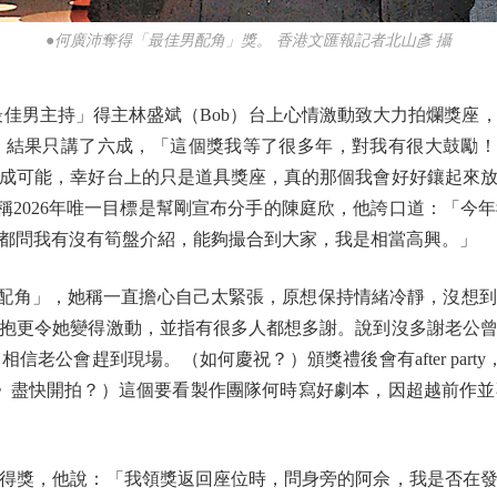
●何廣沛奪得「最佳男配角」獎。 香港文匯報記者北山彥 攝
男主持」得主林盛斌（Bob）台上心情激動致大力拍爛獎座
結果只講了六成，「這個獎我等了很多年，對我有很大鼓勵！
成可能，幸好台上的只是道具獎座，真的那個我會好好鑲起來
稱2026年唯一目標是幫剛宣布分手的陳庭欣，他誇口道：「今
都問我有沒有筍盤介紹，能夠撮合到大家，我是相當高興。」
配角」，她稱一直擔心自己太緊張，原想保持情緒冷靜，沒想到
抱更令她變得激動，並指有很多人都想多謝。說到沒多謝老公
老公會趕到現場。（如何慶祝？）頒獎禮後會有after par
》盡快開拍？）這個要看製作團隊何時寫好劇本，因超越前作
獎，他說：「我領獎返回座位時，問身旁的阿佘，我是否在發