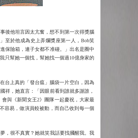
，事後他坦言因太亢奮，想不到第一次得獎腦
」至於他成為史上弄爛獎座第一人，Bob笑
放進保險箱，連子女都不准碰。」出名是圈中
年我只幫她一個找，幫她找一個過10億身家的
在台上真的「發台瘟」腦袋一片空白，因為
曾國祥，她直言：「因眼前看到誰就多謝誰，
ty，會與《新聞女王2》團隊一起慶祝，大家最
並不容易，做演員較被動，而自己收到每一個
夢，很不真實？她就笑我話要找摑醒我。我