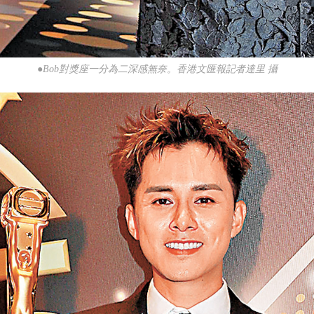
●Bob對獎座一分為二深感無奈。香港文匯報記者達里 攝