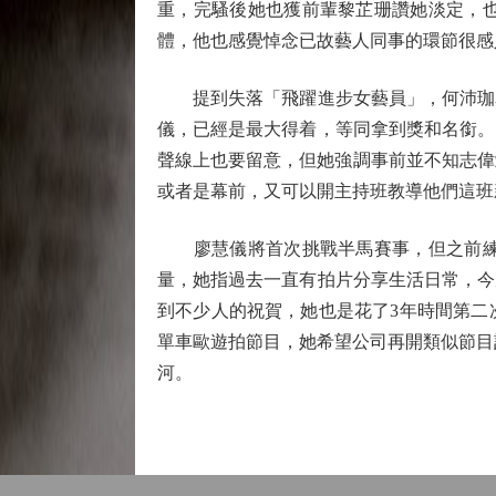
重，完騷後她也獲前輩黎芷珊讚她淡定，
體，他也感覺悼念已故藝人同事的環節很感
提到失落「飛躍進步女藝員」，何沛珈表
儀，已經是最大得着，等同拿到獎和名銜。
聲線上也要留意，但她強調事前並不知志偉
或者是幕前，又可以開主持班教導他們這班
廖慧儀將首次挑戰半馬賽事，但之前練跑
量，她指過去一直有拍片分享生活日常，今
到不少人的祝賀，她也是花了3年時間第二
單車歐遊拍節目，她希望公司再開類似節目
河。