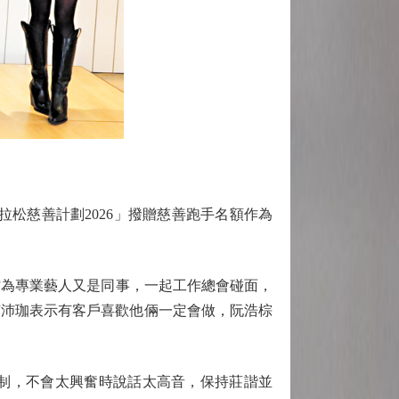
松慈善計劃2026」撥贈慈善跑手名額作為
為專業藝人又是同事，一起工作總會碰面，
何沛珈表示有客戶喜歡他倆一定會做，阮浩棕
制，不會太興奮時說話太高音，保持莊諧並