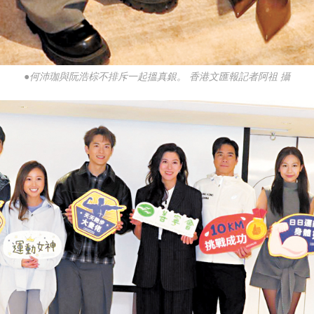
●何沛珈與阮浩棕不排斥一起搵真銀。 香港文匯報記者阿祖 攝