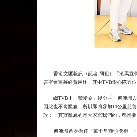
香港文匯報訊（記者 阿祖）「渣馬宣傳動
善寧會籌募經費用途，其中TVB愛心隊五
繼TVB下「禁愛令」後分手，何沛珈與
因此也不會尷尬，所以即將參加10公里慈
說：「其實尷尬的是大家寫我們的，都是要
何沛珈首次擔任「萬千星輝頒獎禮」司儀