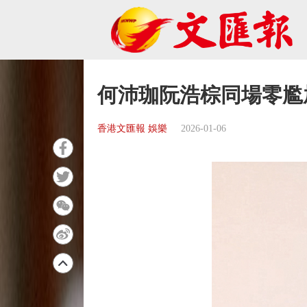
何沛珈阮浩棕同場零尷
香港文匯報 娛樂
2026-01-06