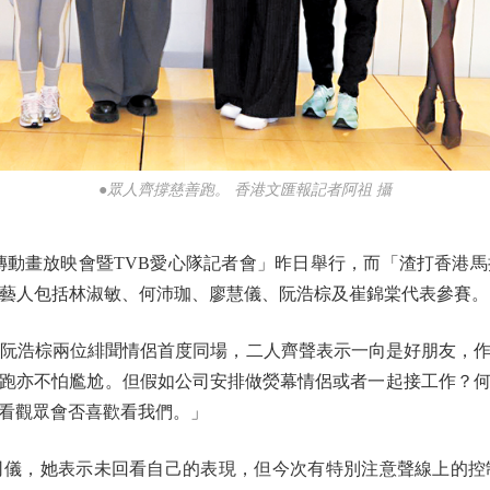
●眾人齊撐慈善跑。 香港文匯報記者阿祖 攝
畫放映會暨TVB愛心隊記者會」昨日舉行，而「渣打香港馬拉
位藝人包括林淑敏、何沛珈、廖慧儀、阮浩棕及崔錦棠代表參賽。
阮浩棕兩位緋聞情侶首度同場，二人齊聲表示一向是好朋友，作
善跑亦不怕尷尬。但假如公司安排做熒幕情侶或者一起接工作？
看觀眾會否喜歡看我們。」
，她表示未回看自己的表現，但今次有特別注意聲線上的控