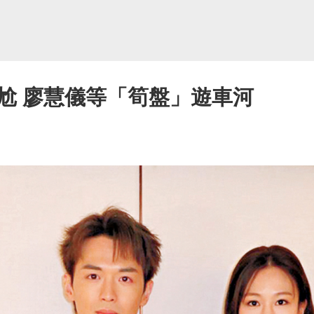
尬 廖慧儀等「筍盤」遊車河