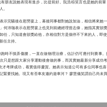
也有朋友說她表現有進步，比從前好。阮浩棕笑言也是她的前輩
人。
示完騷後在慰勞宴上，幕後同事都對她說加油，相信將來她一
」何沛珈表示在慰勞宴上也見到前總經理曾志偉，她指其實頒
卸任，只知道會頒獎給他，亦相信對方是個停不下來的人，即使
新任主持。
時不慎弄傷腰，一直在做物理治療，估計仍可應付到賽事。
次只是想跟大家分享運動後會做的事，而其實她最新分享成功
次才考牌成功，着實值得慶賀。她表示知道公司有多位同事也
記緊要找她。現又有否車友邀約遊車河？ 廖慧儀笑謂自己尚未