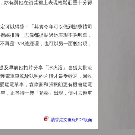
，亦有讚她在頒獎禮上表現輕鬆莊重十分得
定可以得獎：「其實今年可以做到頒獎禮司
獎禮綵排時，志偉都提點過她表現不夠興奮，
不再是TVB總經理，也可以另一面貌出現，
提及早前她拍片分享「冰火浴」喜獲大批流
考獲電單車駕駛執照的片段才最受歡迎，因收
喜愛駕電單車，袁偉豪和張振朗更有機會駕電
買車，正等待一架「筍盤」出現，便可去遊車
讀香港文匯報PDF版面