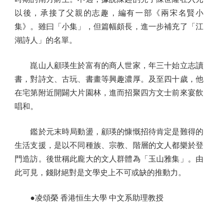
以後，承接了父親的志趣，編有一部《兩宋名賢小
集》。雖曰「小集」，但篇幅頗長，進一步補充了「江
湖詩人」的名單。
崑山人顧瑛生於富有的商人世家，年三十始立志讀
書，對詩文、古玩、書畫等興趣濃厚。及至四十歲，他
在宅第附近開闢大片園林，進而招聚四方文士前來宴飲
唱和。
鑑於元末時局動盪，顧瑛的慷慨招待肯定是難得的
生活支援，是以不同種族、宗教、階層的文人都樂於登
門造訪。後世稱此龐大的文人群體為「玉山雅集」。由
此可見，錢財絕對是文學史上不可或缺的推動力。
●凌頌榮 香港恒生大學 中文系助理教授