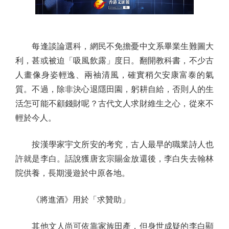
每逢談論選科，網民不免擔憂中文系畢業生難圖大
利，甚或被迫「吸風飲露」度日。翻開教科書，不少古
人畫像身姿輕逸、兩袖清風，確實稍欠安康富泰的氣
質。不過，除非決心退隱田園，躬耕自給，否則人的生
活怎可能不顧錢財呢？古代文人求財維生之心，從來不
輕於今人。
按漢學家宇文所安的考究，古人最早的職業詩人也
許就是李白。話說獲唐玄宗賜金放還後，李白失去翰林
院供養，長期漫遊於中原各地。
《將進酒》用於「求贊助」
其他文人尚可依靠家族田產，但身世成疑的李白顯