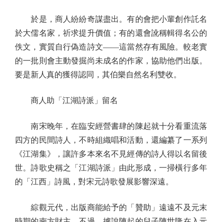
於是，商人紛紛奇謀盡出。有的會把小輩創作託名
於大儒名家，祈求提升價值；有的還會訛稱輯得名公的
佚文，實質自行偽造詩文——這當然存有風險。較老實
的一批則會主動發掘尚未成名的作家，協助他們出版。
要是新人真的獲得認同，其伯樂自然名利雙收。
商人助「江湖詩派」留名
南宋晚年，在臨安經營書肆的陳起就十分看重流落
四方的民間詩人，不時組織唱和活動，還編纂了一系列
《江湖集》，讓許多本來名不見經傳的詩人得以名留後
世。詩歌史稱之「江湖詩派」由此形成，一掃橫行多年
的「江西」詩風，對宋元詩歌發展影響深遠。
綜觀元代，出版商能給予的「贊助」遠遠不及元末
時期的南方財主。不過，據說陳起的兒子陳世隆在入元