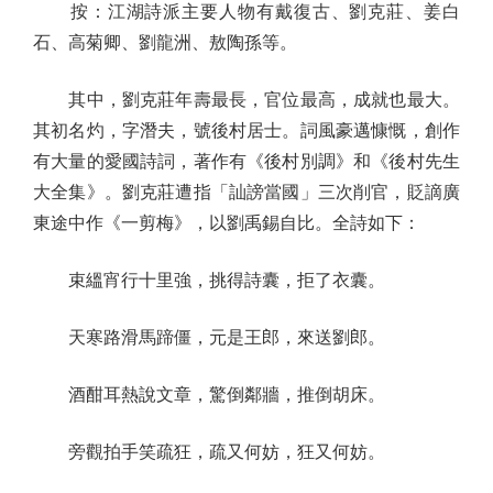
按：江湖詩派主要人物有戴復古、劉克莊、姜白
石、高菊卿、劉龍洲、敖陶孫等。
其中，劉克莊年壽最長，官位最高，成就也最大。
其初名灼，字潛夫，號後村居士。詞風豪邁慷慨，創作
有大量的愛國詩詞，著作有《後村別調》和《後村先生
大全集》。劉克莊遭指「訕謗當國」三次削官，貶謫廣
東途中作《一剪梅》，以劉禹錫自比。全詩如下：
束縕宵行十里強，挑得詩囊，拒了衣囊。
天寒路滑馬蹄僵，元是王郎，來送劉郎。
酒酣耳熱說文章，驚倒鄰牆，推倒胡床。
旁觀拍手笑疏狂，疏又何妨，狂又何妨。