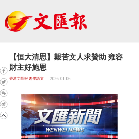
【恒大清思】艱苦文人求贊助 雍容
財主好施恩
2026-01-06
香港文匯報 趣學語文