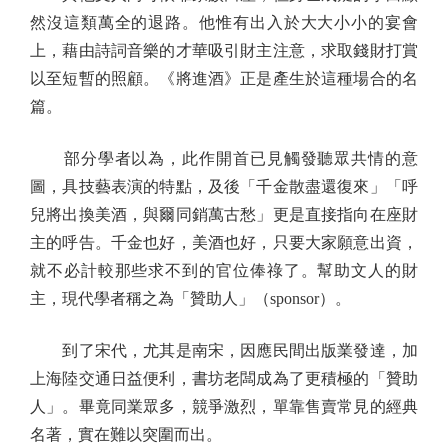
然沒這類萬全的退路。他惟有出入於大大小小的宴會
上，藉由詩詞音樂的才華吸引財主注意，求取錢財打賞
以至短暫的照顧。《將進酒》正是產生於這種場合的名
篇。
部分學者以為，此作開首已見觸發聽眾共情的意
圖，具技藝表演的特點，及後「千金散盡還復來」「呼
兒將出換美酒，與爾同銷萬古愁」更是直接指向在座財
主的呼告。千金也好，美酒也好，只要大家願意出資，
就不必計較那些求不到的官位俸祿了。幫助文人的財
主，現代學者稱之為「贊助人」（sponsor）。
到了宋代，尤其是南宋，因應民間出版業發達，加
上海陸交通日益便利，書坊老闆成為了更積極的「贊助
人」。畢竟同業眾多，競爭激烈，單靠售賣常見的經典
名著，實在難以突圍而出。