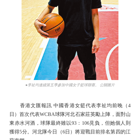
●李祉均連續第五季參加中國女子籃球聯賽。 公關圖片
香港文匯報訊 中國香港女籃代表李祉均前晚（4
日）首次代表WCBA球隊河北石家莊英勵上陣，面對山
東赤水河酒，球隊最終雖以93：106見負，但她個人則
獲得5分。河北隊今日（6日）將迎戰目前排名第四的江