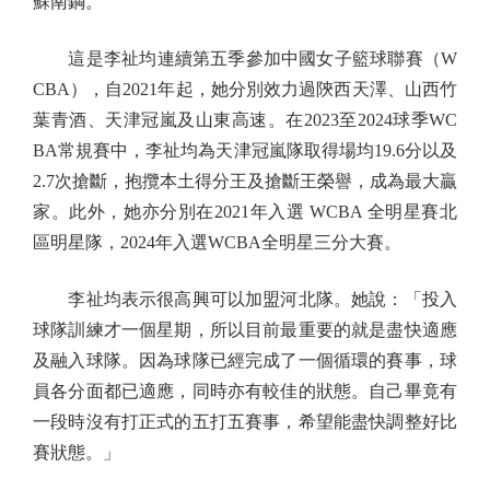
蘇南鋼。
這是李祉均連續第五季參加中國女子籃球聯賽（W
CBA），自2021年起，她分別效力過陝西天澤、山西竹
葉青酒、天津冠嵐及山東高速。在2023至2024球季WC
BA常規賽中，李祉均為天津冠嵐隊取得場均19.6分以及
2.7次搶斷，抱攬本土得分王及搶斷王榮譽，成為最大贏
家。此外，她亦分別在2021年入選 WCBA 全明星賽北
區明星隊，2024年入選WCBA全明星三分大賽。
李祉均表示很高興可以加盟河北隊。她說：「投入
球隊訓練才一個星期，所以目前最重要的就是盡快適應
及融入球隊。因為球隊已經完成了一個循環的賽事，球
員各分面都已適應，同時亦有較佳的狀態。自己畢竟有
一段時沒有打正式的五打五賽事，希望能盡快調整好比
賽狀態。」