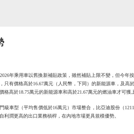
勢
26年乘用車以舊換新補貼政策，雖然補貼上限不變，但今年
只有價格高於16.67萬元（人民幣，下同）的新能源車，及高
格高於18.75萬元的新能源車和高於21.67萬元的燃油車才可獲
車型（平均售價低於16萬元）市場整合，比亞迪股份（1211）
及來自利潤更高的出口業務槓桿，在內地市場更具規模優勢。