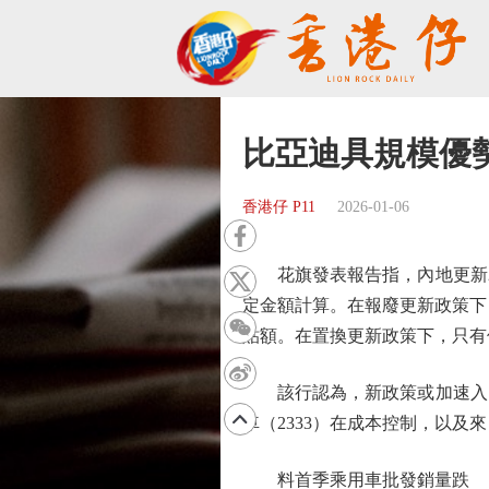
比亞迪具規模優
香港仔 P11
2026-01-06
花旗發表報告指，內地更新20
定金額計算。在報廢更新政策下，
貼額。在置換更新政策下，只有價
該行認為，新政策或加速入門級
車（2333）在成本控制，以
料首季乘用車批發銷量跌