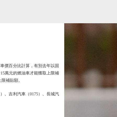
按車價百分比計算，有別去年以固
於15萬元的燃油車才能獲取上限補
上限補貼額。
、吉利汽車（0175）、長城汽