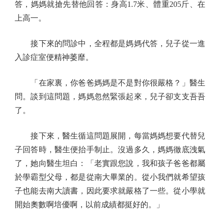
答，媽媽就搶先替他回答：身高1.7米、體重205斤、在
上高一。
接下來的問診中，全程都是媽媽代答，兒子從一進
入診症室便精神萎靡。
「在家裏，你爸爸媽媽是不是對你很嚴格？」醫生
問。談到這問題，媽媽忽然緊張起來，兒子卻支支吾吾
了。
接下來，醫生循這問題展開，每當媽媽想要代替兒
子回答時，醫生便抬手制止。沒過多久，媽媽徹底洩氣
了，她向醫生坦白：「老實跟您說，我和孩子爸爸都屬
於學霸型父母，都是從南大畢業的。從小我們就希望孩
子也能去南大讀書，因此要求就嚴格了一些。從小學就
開始奧數啊培優啊，以前成績都挺好的。」