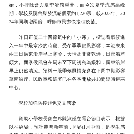
始，不排除會與夏季流感重疊，而今次夏季流感高峰
期，學校及院舍爆發流感個案約1,220宗，較2023年、20
24年同期增兩倍，呼籲市民盡快接種疫苗。
昨日正值二十四節氣中的「小寒」，標誌着氣候進
入一年中最寒冷的時段。受冬季季候風影響，本港未來
兩三日廣東沿岸早上寒冷，天晴及非常乾燥，日夜溫差
頗大。而季候風會在周末至下周初稍為緩和，廣東沿岸
早上仍然清涼。預料一股季候風補充會在下周中期影響
華南沿岸。民政事務總署已在各區開放共18間臨時避寒
中心。
學校加強防控避免交叉感染
資助小學校長會主席陳淑儀在電台節目表示，根據
以往經驗，預計農曆新年前，即約1月中旬，是學生感