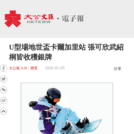
U型場地世盃卡爾加里站 張可欣武紹
桐皆收穫銀牌
2026-01-05
大公報 A19：體育
分享