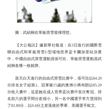
圖﹕武紹桐在單板滑雪發揮理想。
【大公報訊】據新華社報道：在3日進行的國際雪
聯自由式和單板滑雪U型場地世界盃卡爾加里站決賽
中，中國自由式滑雪運動員張可欣、單板滑雪運動員武
紹桐各獲一枚銀牌。
當天白天進行的自由式滑雪比賽中，張可欣以84.20
分排名女子組第2。冠軍被15歲的澳洲小將布朗以85.20
分收入囊中，這是她在成人世界盃比賽中首次奪冠。排
名前六的選手間分差很小，另一名中國選手李方慧得到
了82.80分，以0.4分之差落後於季軍、美國選手歐文。