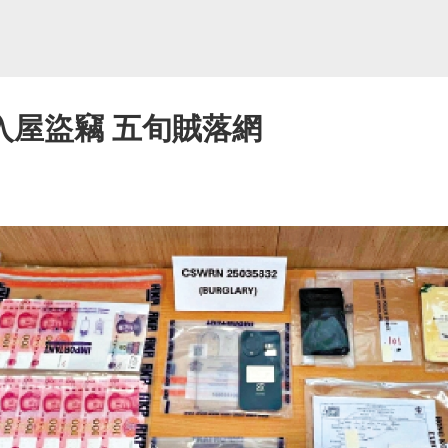
入屋盜竊 五旬賊落網