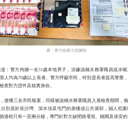
圖：警方檢獲大批贓物。
：警方拘捕一名51歲本地男子，涉嫌訛稱水務署職員或水喉
害人均為70歲以上長者。警方呼籲市民，特別是長者提高警覺
檢查對方證件及核實身份。
接獲三名市民報案，同樣被訛稱水務署職員入屋檢查期間，偷
人分別居於長沙灣、深水埗及屯門的唐樓或公共屋邨，賊人犯案
個過程只有一至兩分鐘，專門針對欠缺閉路電視、鐵閘及保安的