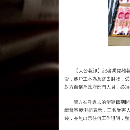
【大公報訊】記者馮錫雄報道
管，趁戶主不為意盜去財物，受
對方自稱為政府部門人員，必須
警方在剛過去的聖誕節期間，
緝督察麥浿枬表示，三名受害
袋，亦無出示任何工作證明，整