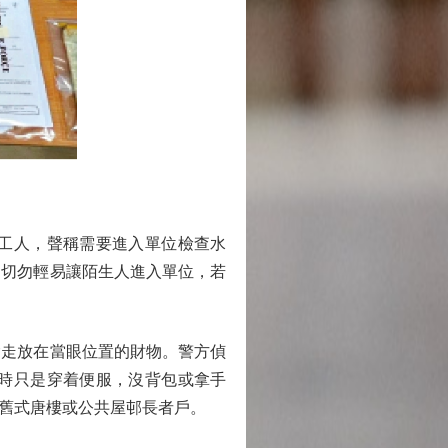
工人，聲稱需要進入單位檢查水
，切勿輕易讓陌生人進入單位，若
走放在當眼位置的財物。警方偵
時只是穿着便服，沒背包或拿手
舊式唐樓或公共屋邨長者戶。