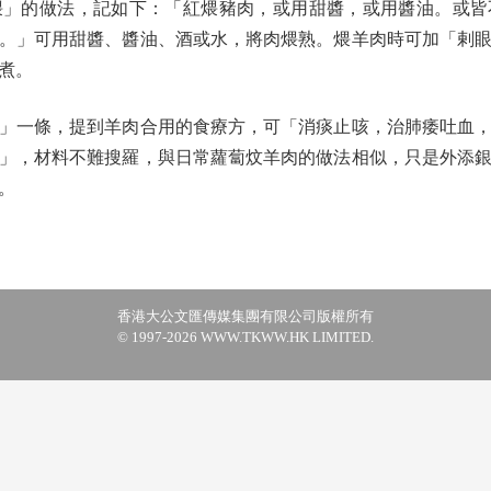
煨」的做法，記如下：「紅煨豬肉，或用甜醬，或用醬油。或皆
。」可用甜醬、醬油、酒或水，將肉煨熟。煨羊肉時可加「剌
煮。
一條，提到羊肉合用的食療方，可「消痰止咳，治肺痿吐血，
」，材料不難搜羅，與日常蘿蔔炆羊肉的做法相似，只是外添
。
香港大公文匯傳媒集團有限公司版權所有
© 1997-2026 WWW.TKWW.HK LIMITED.