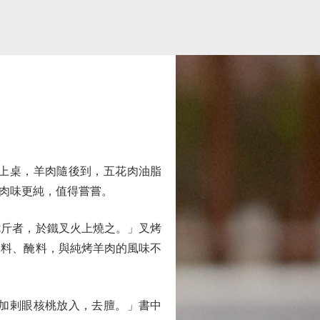
上桌，羊肉隨後到，五花肉油脂
肉味更純，值得嘗嘗。
斤者，於鐵叉火上燒之。」叉烤
香料、醃料，與純烤羊肉的風味不
加剌眼核桃放入，去膻。」書中