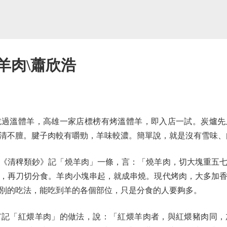
羊肉\蕭欣浩
溫體羊，高雄一家店標榜有烤溫體羊，即入店一試。炭爐先
清不膻。腱子肉較有嚼勁，羊味較濃。簡單說，就是沒有雪味、
清稗類鈔》記「燒羊肉」一條，言：「燒羊肉，切大塊重五七
，再刀切分食。羊肉小塊串起，就成串燒。現代烤肉，大多加
別的吃法，能吃到羊的各個部位，只是分食的人要夠多。
「紅煨羊肉」的做法，說：「紅煨羊肉者，與紅煨豬肉同，