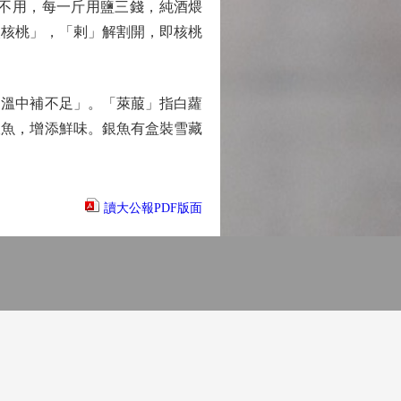
不用，每一斤用鹽三錢，純酒煨
眼核桃」，「剌」解割開，即核桃
溫中補不足」。「萊菔」指白蘿
銀魚，增添鮮味。銀魚有盒裝雪藏
讀大公報PDF版面