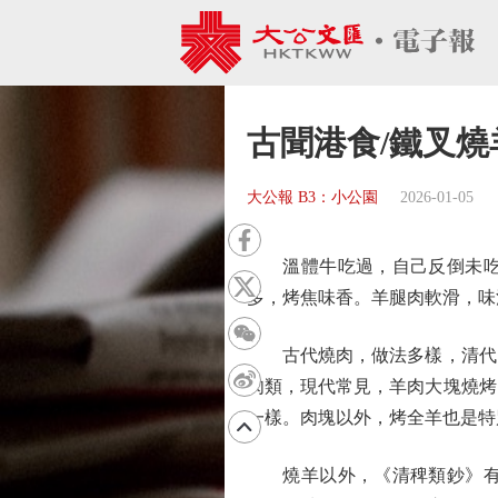
古聞港食/鐵叉燒
大公報 B3：小公園
2026-01-05
溫體牛吃過，自己反倒未吃過
多，烤焦味香。羊腿肉軟滑，味
古代燒肉，做法多樣，清代《
肉類，現代常見，羊肉大塊燒烤
一樣。肉塊以外，烤全羊也是特
燒羊以外，《清稗類鈔》有記