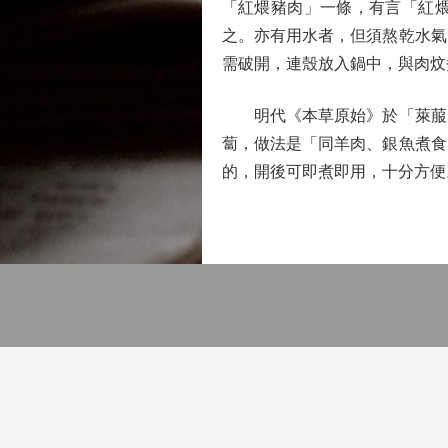
「紅煨豬肉」一條，有言「紅
之。亦有用水者，但須熬乾水氣
需破開，連殼放入鍋中，與肉炆
明代《本草原始》於「萊菔」
蔔，做法是「同羊肉、銀魚煮食
的，開後可即煮即用，十分方便