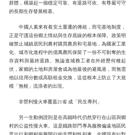
群體，構築起一個穩定可靠、有退路可依、有尊嚴可守
的長期生存發展根基。
中國人素來有着安土重遷的傳統，而宅基地制度，
正是守護這份鄉土情結與生存底線的根本保障。政策明
確禁止城鎮居民到農村購買農房和宅基地，為國家工業
化、城市化進程中的億萬農民保留了一份不可剝奪的生
存資料與最終退路。無論進城務工者在外經歷何種起
伏，家鄉的土地和房屋會成為他最後的避風港，而無需
他以信用分數或高額租金兌換，這從根本上防止了大規
模「無根」流浪者的出現。
非營利慢火車覆蓋21省 成「民生專列」
另一生動例證則是在高鐵時代仍然穿行在山區與鄉
村的公益性慢火車。這是鐵路部門專為服務偏遠地區民
眾出行和鄉村振興開行的非營利性列車，全國現有81對