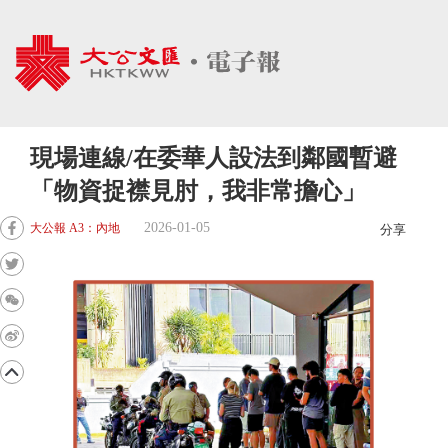
現場連線/在委華人設法到鄰國暫避
「物資捉襟見肘，我非常擔心」
2026-01-05
大公報 A3：內地
分享