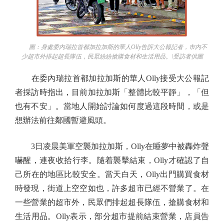
圖：身處委內瑞拉首都加拉加斯的華人Olly告訴大公報記者，市內不
少超市外排起超長隊伍，民眾紛紛搶購食材和生活用品。\受訪者供圖
在委內瑞拉首都加拉加斯的華人Olly接受大公報記
者採訪時指出，目前加拉加斯「整體比較平靜」，「但
也有不安」。當地人開始討論如何度過這段時間，或是
想辦法前往鄰國暫避風頭。
3日凌晨美軍空襲加拉加斯，Olly在睡夢中被轟炸聲
嚇醒，連夜收拾行李。隨着襲擊結束，Olly才確認了自
己所在的地區比較安全。當天白天，Olly出門購買食材
時發現，街道上空空如也，許多超市已經不營業了。在
一些營業的超市外，民眾們排起超長隊伍，搶購食材和
生活用品。Olly表示，部分超市提前結束營業，店員告