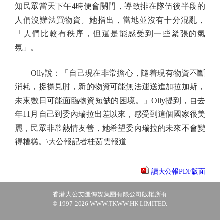
知民眾當天下午4時便會關門，導致排在隊伍後半段的
人們沒辦法買物資。她指出，當地並沒有十分混亂，
「人們比較有秩序，但還是能感受到一些緊張的氣
氛」。
Olly說：「自己現在非常擔心，隨着現有物資不斷
消耗，捉襟見肘，新的物資可能無法運送進加拉加斯，
未來數日可能面臨物資短缺的困境。」Olly提到，自去
年11月自己到委內瑞拉出差以來，感受到這個國家很美
麗，民眾非常熱情友善，她希望委內瑞拉的未來不會變
得糟糕。\大公報記者桂茹雲報道
讀大公報PDF版面
香港大公文匯傳媒集團有限公司版權所有
© 1997-2026 WWW.TKWW.HK LIMITED.