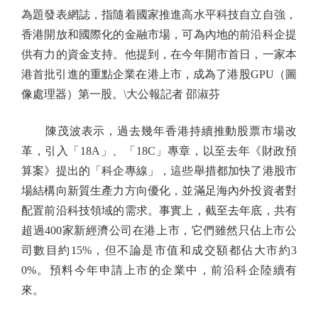
為題發表網誌，指隨着國家推進高水平科技自立自強，
香港開放和國際化的金融市場，可為內地的前沿科企提
供有力的資金支持。他提到，在今年開市首日，一家本
港首批引進的重點企業在港上市，成為了港股GPU（圖
像處理器）第一股。\大公報記者 邵淑芬
陳茂波表示，過去幾年香港持續推動股票市場改
革，引入「18A」、「18C」專章，以至去年《財政預
算案》提出的「科企專線」，這些舉措都加快了港股市
場結構向新質生產力方向優化，並滿足海內外投資者對
配置前沿科技領域的需求。事實上，截至去年底，共有
超過400家新經濟公司在港上市，它們雖然只佔上市公
司數目約15%，但不論是市值和成交額都佔大市約3
0%。預料今年申請上市的企業中，前沿科企陸續有
來。