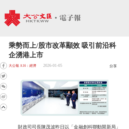
乘勢而上/股市改革顯效 吸引前沿科
企湧港上市
2026-01-05
大公報 A16：經濟
分享
財政司司長陳茂波昨日以「金融創科聯動開新局」