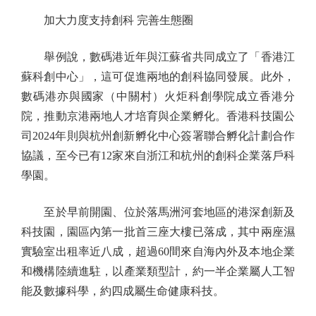
加大力度支持創科 完善生態圈
舉例說，數碼港近年與江蘇省共同成立了「香港江
蘇科創中心」，這可促進兩地的創科協同發展。此外，
數碼港亦與國家（中關村）火炬科創學院成立香港分
院，推動京港兩地人才培育與企業孵化。香港科技園公
司2024年則與杭州創新孵化中心簽署聯合孵化計劃合作
協議，至今已有12家來自浙江和杭州的創科企業落戶科
學園。
至於早前開園、位於落馬洲河套地區的港深創新及
科技園，園區內第一批首三座大樓已落成，其中兩座濕
實驗室出租率近八成，超過60間來自海內外及本地企業
和機構陸續進駐，以產業類型計，約一半企業屬人工智
能及數據科學，約四成屬生命健康科技。