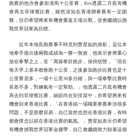
跑賽的他亦會參加渣馬十公里賽，Rex透露二月底有機
會再去菲律賓比賽，雖然深知在香港辦拳賽有一定困
難，但仍希望將來有機會重返主場出戰，並會繼續以挑
戰世界冠軍為目標。
近年本地長跑賽事不時見到曹星如的身影，這位本
地拳手復出後兩戰成績為一勝一無效，他表示會將重心
放在拳擊之上，並「寓操拳於跑步」保持狀態，「現在
每天早上基本都會跑十公里，之後參加跑步比賽也是十
公里賽居多，一場十公里30多分鐘，與一場拳擊比賽時
長差不多，對練氣有一定幫助。」他透露二月底有機會
再去到菲律賓比賽，細節尚在安排當中，亦希望將來有
機會回來香港比賽，「在香港搞一場職業拳賽牽涉很多
問題，不是那麼容易，自己當然也想在香港比賽，有時
都會懷念以前在香港比賽的氣氛。」曹星如表示仍希望
有機會挑戰世界冠軍金腰帶，自己會繼續努力朝着這個