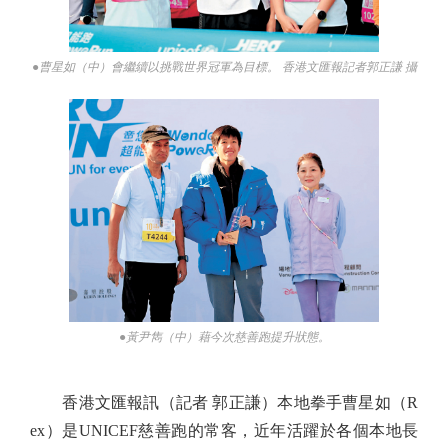
●曹星如（中）會繼續以挑戰世界冠軍為目標。 香港文匯報記者郭正謙 攝
●黃尹雋（中）藉今次慈善跑提升狀態。
香港文匯報訊（記者 郭正謙）本地拳手曹星如（R
ex）是UNICEF慈善跑的常客，近年活躍於各個本地長