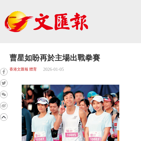
曹星如盼再於主場出戰拳賽
2026-01-05
香港文匯報 體育