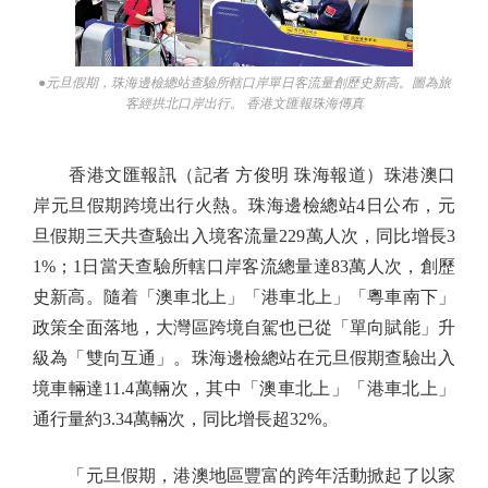
●元旦假期，珠海邊檢總站查驗所轄口岸單日客流量創歷史新高。圖為旅
客經拱北口岸出行。 香港文匯報珠海傳真
香港文匯報訊（記者 方俊明 珠海報道）珠港澳口
岸元旦假期跨境出行火熱。珠海邊檢總站4日公布，元
旦假期三天共查驗出入境客流量229萬人次，同比增長3
1%；1日當天查驗所轄口岸客流總量達83萬人次，創歷
史新高。隨着「澳車北上」「港車北上」「粵車南下」
政策全面落地，大灣區跨境自駕也已從「單向賦能」升
級為「雙向互通」。珠海邊檢總站在元旦假期查驗出入
境車輛達11.4萬輛次，其中「澳車北上」「港車北上」
通行量約3.34萬輛次，同比增長超32%。
「元旦假期，港澳地區豐富的跨年活動掀起了以家