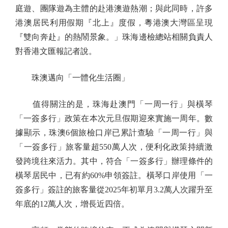
庭遊、團隊遊為主體的赴港澳遊熱潮；與此同時，許多
港澳居民利用假期『北上』度假，粵港澳大灣區呈現
『雙向奔赴』的熱鬧景象。」珠海邊檢總站相關負責人
對香港文匯報記者說。
珠澳邁向「一體化生活圈」
值得關注的是，珠海赴澳門「一周一行」與橫琴
「一簽多行」政策在本次元旦假期迎來實施一周年。數
據顯示，珠澳6個旅檢口岸已累計查驗「一周一行」與
「一簽多行」旅客量超550萬人次，便利化政策持續激
發跨境往來活力。其中，符合「一簽多行」辦理條件的
橫琴居民中，已有約60%申領簽註。橫琴口岸使用「一
簽多行」簽註的旅客量從2025年初單月3.2萬人次躍升至
年底的12萬人次，增長近四倍。