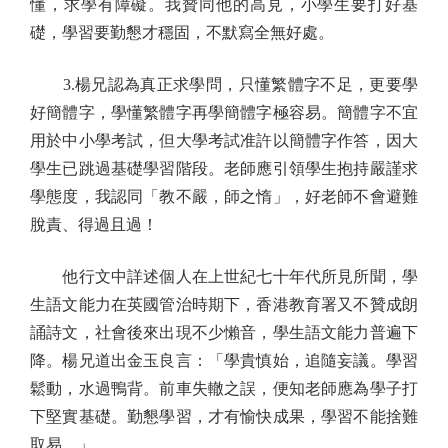
懂，求學有障礙。我贊同他的高見，小學生要打好基
礎，學習要勤懇才穩固，不默寫全無好處。
3.楊兄認為真正求學問，只懂繁體字不足，更要學
好簡體字，學懂繁體字再學簡體字極容易。簡體字不宜
用於中小學考試，但大學考試准許以簡體字作答，因大
學生已跳過基礎學習階段。老師應引領學生抱持嚴謹求
學態度，我認同「教不嚴，師之惰」，好老師不會避難
脫責、得過且過！
他行文中詳述個人在上世紀七十年代所見所聞，學
生語文能力在英國管治時期下，香港教育署又不贊成朗
誦詩文，社會後來出現不少懶音，學生語文能力普遍下
降。楊兄道出金玉良言：「學貴慎始，追隨妄議。學習
鬆動，水過鴨背。前車失轍之誤，便知老師應為學子打
下堅實基礎。勤懇學習，才有愉快成果，學習不能捨難
取易。」