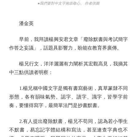
●我們要對中文字抱崇敬心。 作者供圖
潘金英
早前，我拜讀楊興安君文章「廢除默書與考試簡字
作答之妄議」，話題具影響力，盼能在教育界廣傳。
楊兄行文，洋洋灑灑有力闡析其宏觀高見，我摘其
中三點供讀者明察：
1.楊兄稱中國文字是獨有書寫藝術，真草篆隸不同
形態，各有韻味氣勢。認字、讀字、識字，皆學字前
奏，要懂得寫字，最簡單法門是抄書默書。
2.有人提出廢除默書，楊兄不苟同，認為若小學生
不默書，易忘記字體結構和寫法，甚至連查字典也不