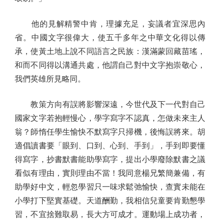
他的見解精警中肯，理據充足，妄議者宜深思內
省。中國文字很偉大，使五千多年之中華文化得以傳
承，使黃土地上說不同語言之民族：漢滿蒙回藏苗瑤，
和而不同得以溝通共處，他謂自己對中文字抱崇敬心，
我們英雄所見略同。
教策方向有誤將影響深遠，今世代及下一代對自己
國家文字若抱輕慢心，學字寫字不認真，怎做未來主人
翁？師惰任學生愉快不默寫字只掃機，後悔誤將來。胡
適倡讀書要「眼到、口到、心到、手到」，手到即要懂
得寫字，抄書默書能助學寫字，提出小學廢除默書之議
看似有理由，實則理由不當！我同意楊兄繁簡兼備，有
助學好中文，輕忽學習只一味求鬆弛愉快，查實未能在
小學打下堅實基礎。天道酬勤，我相信兒童要肯勤懇學
習，不宜捨難取易，長大方可成才。運動場上成功者，