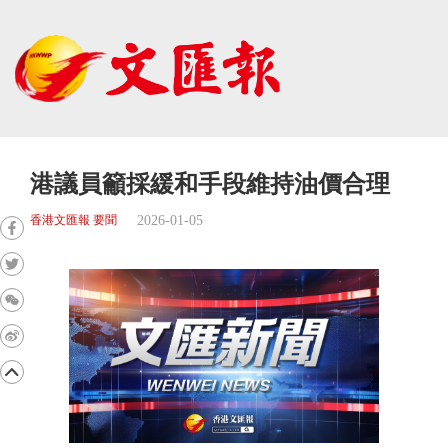
港議員籲採緩和手段維持油價合理
2026-01-05
香港文匯報 要聞