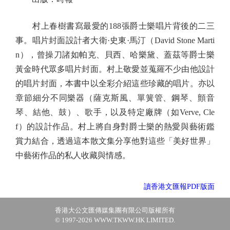
村上春樹書寫最愛的188張爵士樂唱片背後的二三
事。唱片封面設計者大衛·史東·馬汀（David Stone Marti
n），曾操刀諸如帕克、貝西、哈樂黛、蓋茲等爵士樂
黃金時代眾多唱片封面。村上敬愛並蒐羅不少由他設計
的唱片封面，本書中以全彩介紹這些珍藏的唱片。亦以
章節細分不同樂器（薩克斯風、單簧管、鋼琴、顫音
琴、結他、鼓）、歌手，以及特定廠牌（如Verve, Cle
f）的設計作品。村上將自身對爵士樂的熱愛與藝術鑑
賞力結合，透過這本散文集分享他對這些「美好世界」
中藝術作品的私人收藏與情感。
讀香港文匯報PDF版面
香港大公文匯傳媒集團有限公司版權所有
© 1997-2026 WWW.TKWW.HK LIMITED.