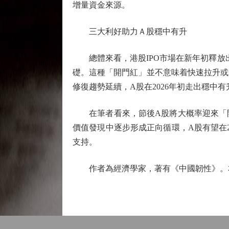
增量資金來源。
三大利好助力Ａ股穩中有升
總體來看，港股IPO市場在新年初釋放出
礎。這種「開門紅」並不意味着快速拉升或
修復趨勢延續，A股在2026年初走出穩中
在筆者看來，節後A股將大概率迎來「開
價值發現中逐步形成正向循環，A股有望在
支持。
作者為經濟學家，著有《中國韌性》。