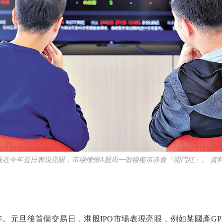
股在今年首日表現亮眼，市場憧憬A股周一假後復市亦會「開門紅」。 資
。元旦後首個交易日，港股IPO市場表現亮眼，例如某國產G