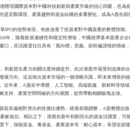
僅體現國際資本對中國科技創新與產業升級的信心回暖，也為
的是宏觀環境、產業趨勢和資金結構的多重變化，或為A股在節
IPO的強勢表現，有效改善了投資者對中國資產的整體預期。
026年，隨着政策連續性和穩定性增強，中國經濟基本面逐步
窗口，其活躍度往往具有「風向標」意義。節前偏謹慎的情緒
和新質生產力的關注度持續提升。此次港股市場受到追捧的企
發展方向。這反映出資本市場的一個清晰共識，即未來增長的
。近年來，A股在半導體、人工智能、高端裝備、新材料等領
略支持、產業空間明確的方向展開，從而帶動相關板塊走強。
前具備相對突出的性價比優勢。經過前期調整，A股整體估值
素被低估。相比之下，港股在新年初顯現出的資金活躍度，可
景下，保險資金、養老金、產業資本等「耐心資本」有望在節