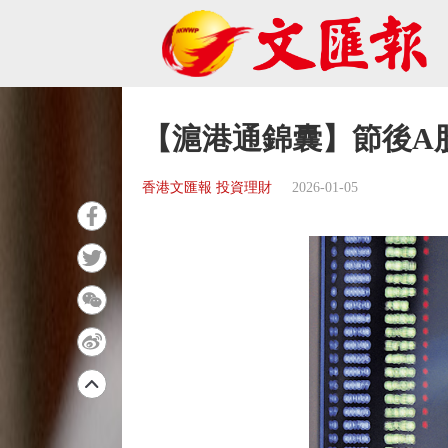
【滬港通錦囊】節後A
香港文匯報 投資理財
2026-01-05