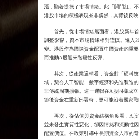
漲，顯著提振了市場情緒。此「開門紅」不
港股市場的積極表現並非偶然，其背後反映
首先，從市場情緒層面看，港股新年首單
調整影響，資本市場情緒相對謹慎。進入2
變。港股作為國際資金配置中國資產的重要
而推動A股迎來階段性反彈。
其次，從產業邏輯看，資金對「硬科技」
域，契合人工智能、數字經濟和先進製造的
非傳統周期擴張。這一邏輯在A股同樣成立
節後資金在重新部署時，更可能沿着國家戰
再次，從估值與資金結構角度看，A股當
並未發生實質性惡化，卻因情緒和流動性因
配置價值。在政策引導中長期資金入市的背