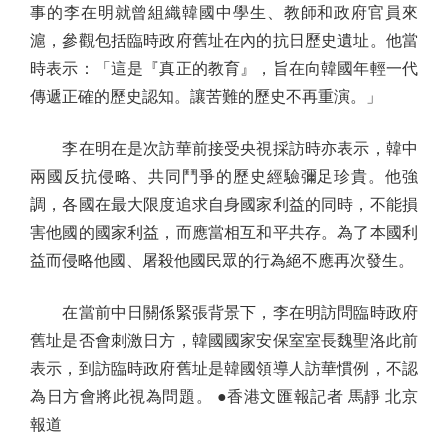
事的李在明就曾組織韓國中學生、教師和政府官員來
滬，參觀包括臨時政府舊址在內的抗日歷史遺址。他當
時表示：「這是『真正的教育』，旨在向韓國年輕一代
傳遞正確的歷史認知。讓苦難的歷史不再重演。」
李在明在是次訪華前接受央視採訪時亦表示，韓中
兩國反抗侵略、共同鬥爭的歷史經驗彌足珍貴。他強
調，各國在最大限度追求自身國家利益的同時，不能損
害他國的國家利益，而應當相互和平共存。為了本國利
益而侵略他國、屠殺他國民眾的行為絕不應再次發生。
在當前中日關係緊張背景下，李在明訪問臨時政府
舊址是否會刺激日方，韓國國家安保室室長魏聖洛此前
表示，到訪臨時政府舊址是韓國領導人訪華慣例，不認
為日方會將此視為問題。 ●香港文匯報記者 馬靜 北京
報道