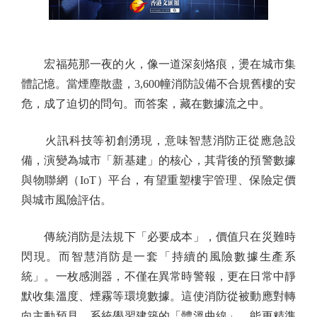
宏福苑那一夜的火，像一道深刻烙痕，燙在城市集
體記憶。當煙塵散盡，3,600幢消防設備不合規舊樓的安
危，成了迫切的問句。而答案，藏在數據流之中。
火訊科技等初創湧現，意味智慧消防正從應急設
備，演變為城市「新基建」的核心，其背後的預警數據
與物聯網（IoT）平台，有望重塑樓宇管理、保險定價
與城市風險評估。
傳統消防是法規下「必要成本」，價值只在災難時
閃現。而智慧消防是一套「持續的風險數據生產系
統」。一枚感測器，不僅在異常時警報，更在日常中靜
默收集溫度、煙霧等環境數據。這使消防從被動應對轉
向主動預見。系統學習建築的「體溫曲線」，能更精準