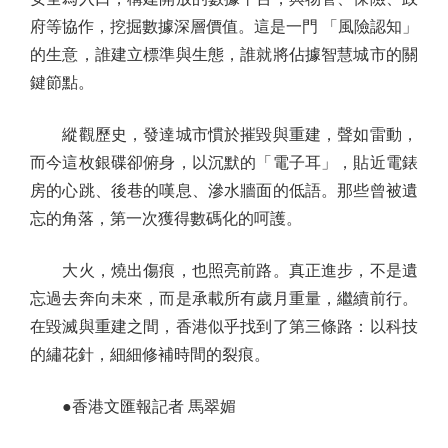
府等協作，挖掘數據深層價值。這是一門 「風險認知」
的生意，誰建立標準與生態，誰就將佔據智慧城市的關
鍵節點。
縱觀歷史，發達城市慣於摧毀與重建，聲如雷動，
而今這枚銀碟卻俯身，以沉默的「電子耳」，貼近電錶
房的心跳、後巷的嘆息、滲水牆面的低語。那些曾被遺
忘的角落，第一次獲得數碼化的呵護。
大火，燒出傷痕，也照亮前路。真正進步，不是遺
忘過去奔向未來，而是承載所有歲月重量，繼續前行。
在毀滅與重建之間，香港似乎找到了第三條路：以科技
的繡花針，細細修補時間的裂痕。
●香港文匯報記者 馬翠媚